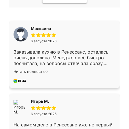
Мальвина
6 августа 2026
Заказывала кухню в Ренессанс, осталась
очень довольна. Менеджер всё быстро
посчитала, на вопросы отвечала сразу.
Замерщик приехал в субботу, подошёл к
Читать полностью
делу со всей ответственностью. Собрали
за день, ребята работали аккуратно, даже
пыли почти не было. Качество отличное,
ящики ходят плавно, ничего не скрипит.
Всё подошло как влитое.
Игорь М.
6 августа 2026
На самом деле в Ренессанс уже не первый