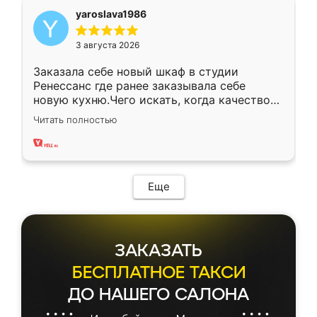
yaroslava1986
3 августа 2026
Заказала себе новый шкаф в студии
Ренессанс где ранее заказывала себе
новую кухню.Чего искать, когда качеством
вполне довольна. Служит кухня уже почти
Читать полностью
два года, нареканий нет.
Еще
ЗАКАЗАТЬ
БЕСПЛАТНОЕ ТАКСИ
ДО НАШЕГО САЛОНА