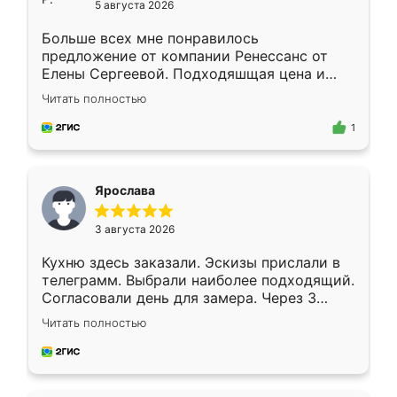
5 августа 2026
Больше всех мне понравилось
предложение от компании Ренессанс от
Елены Сергеевой. Подходяшщая цена и
короткие сроки изготовления. Приехавший
Читать полностью
для замера сотрудник Владислав
предложил по моему эскизу самый
1
подходящий вариант шкафа. Немного его
видоизменил, получилось даже лучше, чем
я хотела.
Ярослава
3 августа 2026
Кухню здесь заказали. Эскизы прислали в
телеграмм. Выбрали наиболее подходящий.
Согласовали день для замера. Через 3
недели кухня была уже готова. Остались
Читать полностью
довольны работой. Спасибо Ренессанс
мебель за качественную работу!