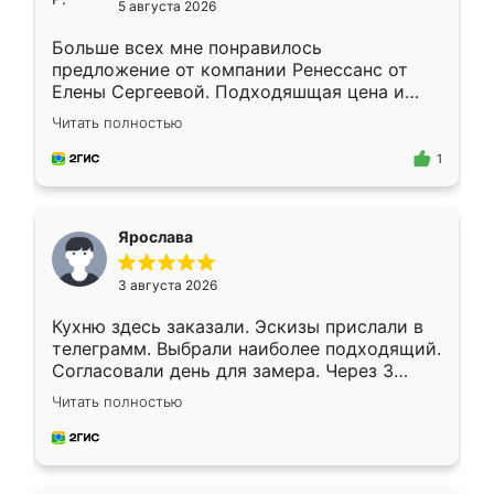
5 августа 2026
Больше всех мне понравилось
предложение от компании Ренессанс от
Елены Сергеевой. Подходяшщая цена и
короткие сроки изготовления. Приехавший
Читать полностью
для замера сотрудник Владислав
предложил по моему эскизу самый
1
подходящий вариант шкафа. Немного его
видоизменил, получилось даже лучше, чем
я хотела.
Ярослава
3 августа 2026
Кухню здесь заказали. Эскизы прислали в
телеграмм. Выбрали наиболее подходящий.
Согласовали день для замера. Через 3
недели кухня была уже готова. Остались
Читать полностью
довольны работой. Спасибо Ренессанс
мебель за качественную работу!