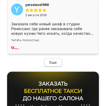
yaroslava1986
3 августа 2026
Заказала себе новый шкаф в студии
Ренессанс где ранее заказывала себе
новую кухню.Чего искать, когда качеством
вполне довольна. Служит кухня уже почти
Читать полностью
два года, нареканий нет.
Еще
ЗАКАЗАТЬ
БЕСПЛАТНОЕ ТАКСИ
ДО НАШЕГО САЛОНА