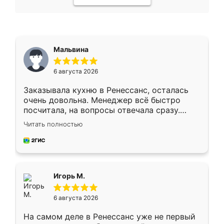
Мальвина
6 августа 2026
Заказывала кухню в Ренессанс, осталась
очень довольна. Менеджер всё быстро
посчитала, на вопросы отвечала сразу.
Замерщик приехал в субботу, подошёл к
Читать полностью
делу со всей ответственностью. Собрали
за день, ребята работали аккуратно, даже
пыли почти не было. Качество отличное,
ящики ходят плавно, ничего не скрипит.
Всё подошло как влитое.
Игорь М.
6 августа 2026
На самом деле в Ренессанс уже не первый