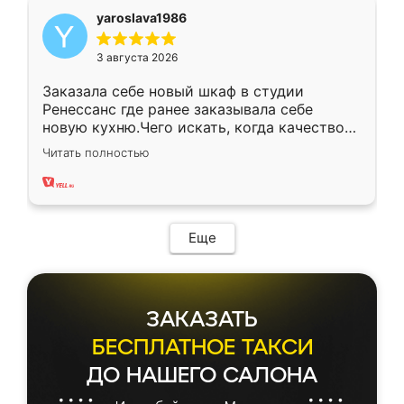
yaroslava1986
3 августа 2026
Заказала себе новый шкаф в студии
Ренессанс где ранее заказывала себе
новую кухню.Чего искать, когда качеством
вполне довольна. Служит кухня уже почти
Читать полностью
два года, нареканий нет.
Еще
ЗАКАЗАТЬ
БЕСПЛАТНОЕ ТАКСИ
ДО НАШЕГО САЛОНА