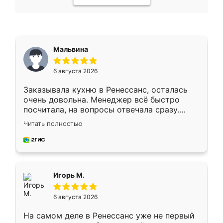
Мальвина
6 августа 2026
Заказывала кухню в Ренессанс, осталась
очень довольна. Менеджер всё быстро
посчитала, на вопросы отвечала сразу.
Замерщик приехал в субботу, подошёл к
Читать полностью
делу со всей ответственностью. Собрали
за день, ребята работали аккуратно, даже
пыли почти не было. Качество отличное,
ящики ходят плавно, ничего не скрипит.
Всё подошло как влитое.
Игорь М.
6 августа 2026
На самом деле в Ренессанс уже не первый