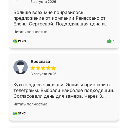
5 августа 2026
Больше всех мне понравилось
предложение от компании Ренессанс от
Елены Сергеевой. Подходяшщая цена и
короткие сроки изготовления. Приехавший
Читать полностью
для замера сотрудник Владислав
предложил по моему эскизу самый
1
подходящий вариант шкафа. Немного его
видоизменил, получилось даже лучше, чем
я хотела.
Ярослава
3 августа 2026
Кухню здесь заказали. Эскизы прислали в
телеграмм. Выбрали наиболее подходящий.
Согласовали день для замера. Через 3
недели кухня была уже готова. Остались
Читать полностью
довольны работой. Спасибо Ренессанс
мебель за качественную работу!