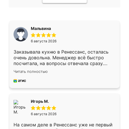
Мальвина
6 августа 2026
Заказывала кухню в Ренессанс, осталась
очень довольна. Менеджер всё быстро
посчитала, на вопросы отвечала сразу.
Замерщик приехал в субботу, подошёл к
Читать полностью
делу со всей ответственностью. Собрали
за день, ребята работали аккуратно, даже
пыли почти не было. Качество отличное,
ящики ходят плавно, ничего не скрипит.
Всё подошло как влитое.
Игорь М.
6 августа 2026
На самом деле в Ренессанс уже не первый