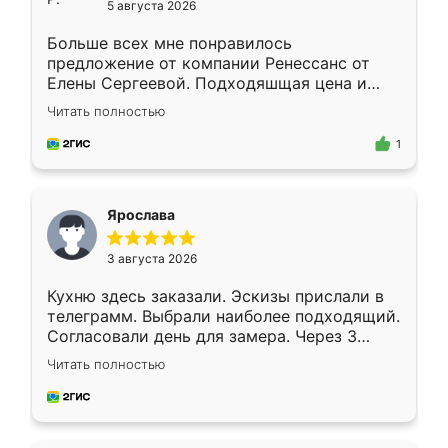
5 августа 2026
Больше всех мне понравилось
предложение от компании Ренессанс от
Елены Сергеевой. Подходяшщая цена и
короткие сроки изготовления. Приехавший
Читать полностью
для замера сотрудник Владислав
предложил по моему эскизу самый
1
подходящий вариант шкафа. Немного его
видоизменил, получилось даже лучше, чем
я хотела.
Ярослава
3 августа 2026
Кухню здесь заказали. Эскизы прислали в
телеграмм. Выбрали наиболее подходящий.
Согласовали день для замера. Через 3
недели кухня была уже готова. Остались
Читать полностью
довольны работой. Спасибо Ренессанс
мебель за качественную работу!