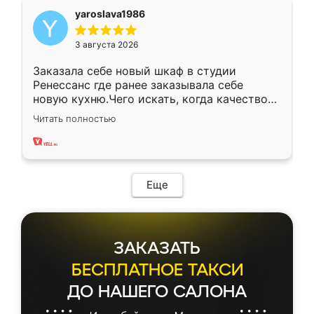
yaroslava1986
3 августа 2026
Заказала себе новый шкаф в студии
Ренессанс где ранее заказывала себе
новую кухню.Чего искать, когда качеством
вполне довольна. Служит кухня уже почти
Читать полностью
два года, нареканий нет.
Еще
ЗАКАЗАТЬ
БЕСПЛАТНОЕ ТАКСИ
ДО НАШЕГО САЛОНА