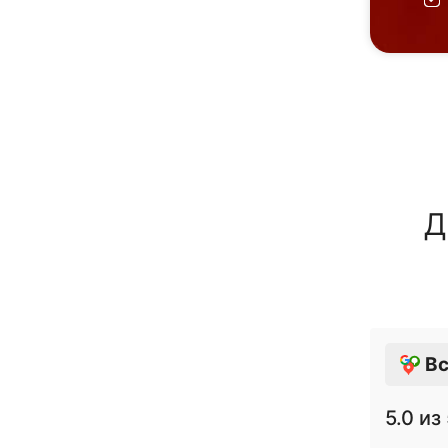
Д
Вс
5.0
из 