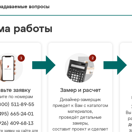
задаваемые вопросы
ма работы
вьте заявку
Замер и расчет
ите по номерам
Дизайнер-замерщик
800) 511-89-55
приедет к Вам с каталогом
материалов,
Вы
495) 665-24-01
проведёт детальные
р
926) 409-68-13
замеры,
д
составит проект и сделает
з
те заявку на сайте для