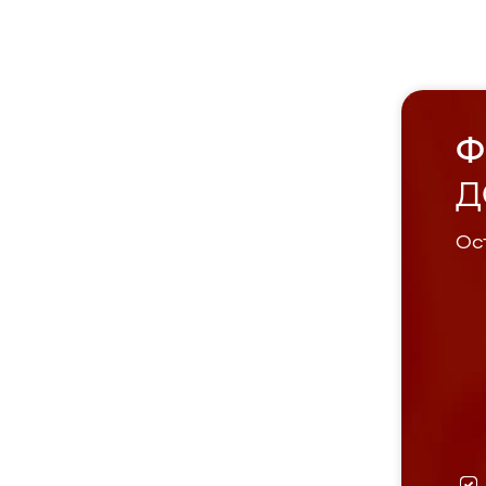
Ф
Д
Ост