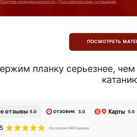
Политике конфиденциальности
|
Пользовательскому соглашению
ПОСМОТРЕТЬ МАТ
ержим планку серьезнее, чем
катани
е отзывы
5.0
5.0
5.0
5
На основе
945
оценок