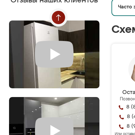
Отзывы наших клиентов
Часто 
Схе
Оста
Позвон
8 (
8 (
8 (
Или оставь