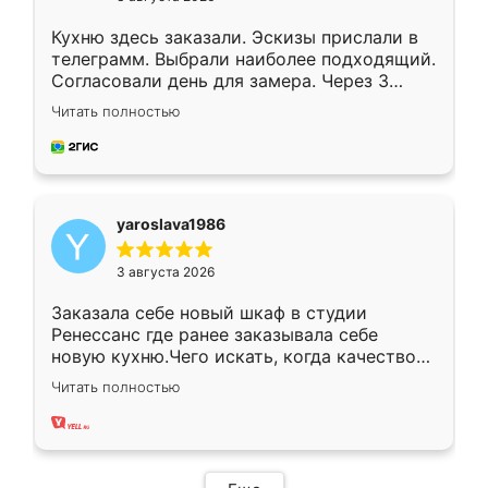
Кухню здесь заказали. Эскизы прислали в
телеграмм. Выбрали наиболее подходящий.
Согласовали день для замера. Через 3
недели кухня была уже готова. Остались
Читать полностью
довольны работой. Спасибо Ренессанс
мебель за качественную работу!
yaroslava1986
3 августа 2026
Заказала себе новый шкаф в студии
Ренессанс где ранее заказывала себе
новую кухню.Чего искать, когда качеством
вполне довольна. Служит кухня уже почти
Читать полностью
два года, нареканий нет.