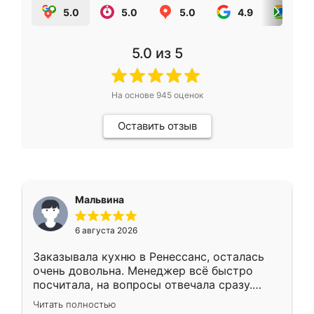
5.0
5.0
5.0
4.9
5.0
5.0
из 5
На основе
945
оценок
Оставить отзыв
Мальвина
6 августа 2026
Заказывала кухню в Ренессанс, осталась
очень довольна. Менеджер всё быстро
посчитала, на вопросы отвечала сразу.
Замерщик приехал в субботу, подошёл к
Читать полностью
делу со всей ответственностью. Собрали