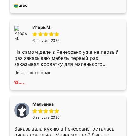
за день, ребята работали аккуратно, даже
пыли почти не было. Качество отличное,
ящики ходят плавно, ничего не скрипит.
Всё подошло как влитое.
Игорь М.
6 августа 2026
На самом деле в Ренессанс уже не первый
раз заказываю мебель первый раз
заказывал кроватку для маленького
ребёнка при его рождении ,во второй раз
Читать полностью
заказал шкаф-купе. По качеству очень
хорошее сборка достаточно быстрая,
также адекватные цены. До этого
сравнивал с разными конкурентами в этом
сегменте ,выбор у конкурентов куда
Мальвина
меньше, здесь же он более разнообразный.
Мне нравится ,если что-то потребуется из
6 августа 2026
мебели буду заказывать только здесь.
Заказывала кухню в Ренессанс, осталась
очень довольна. Менеджер всё быстро