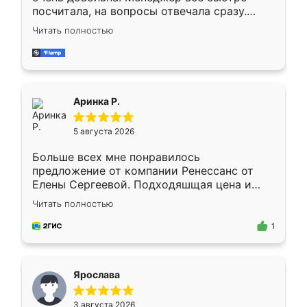
посчитала, на вопросы отвечала сразу.
Замерщик приехал в субботу, подошёл к
Читать полностью
делу со всей ответственностью. Собрали
за день, ребята работали аккуратно, даже
пыли почти не было. Качество отличное,
ящики ходят плавно, ничего не скрипит.
Всё подошло как влитое.
Аринка Р.
5 августа 2026
Больше всех мне понравилось
предложение от компании Ренессанс от
Елены Сергеевой. Подходяшщая цена и
короткие сроки изготовления. Приехавший
Читать полностью
для замера сотрудник Владислав
предложил по моему эскизу самый
1
подходящий вариант шкафа. Немного его
видоизменил, получилось даже лучше, чем
я хотела.
Ярослава
3 августа 2026