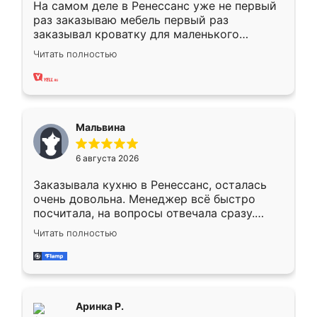
На самом деле в Ренессанс уже не первый
раз заказываю мебель первый раз
заказывал кроватку для маленького
ребёнка при его рождении ,во второй раз
Читать полностью
заказал шкаф-купе. По качеству очень
хорошее сборка достаточно быстрая,
также адекватные цены. До этого
сравнивал с разными конкурентами в этом
сегменте ,выбор у конкурентов куда
Мальвина
меньше, здесь же он более разнообразный.
Мне нравится ,если что-то потребуется из
6 августа 2026
мебели буду заказывать только здесь.
Заказывала кухню в Ренессанс, осталась
очень довольна. Менеджер всё быстро
посчитала, на вопросы отвечала сразу.
Замерщик приехал в субботу, подошёл к
Читать полностью
делу со всей ответственностью. Собрали
за день, ребята работали аккуратно, даже
пыли почти не было. Качество отличное,
ящики ходят плавно, ничего не скрипит.
Всё подошло как влитое.
Аринка Р.