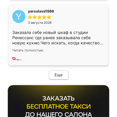
yaroslava1986
3 августа 2026
Заказала себе новый шкаф в студии
Ренессанс где ранее заказывала себе
новую кухню.Чего искать, когда качеством
вполне довольна. Служит кухня уже почти
Читать полностью
два года, нареканий нет.
Еще
ЗАКАЗАТЬ
БЕСПЛАТНОЕ ТАКСИ
ДО НАШЕГО САЛОНА