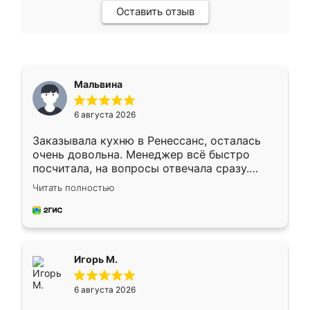
Оставить отзыв
Мальвина
6 августа 2026
Заказывала кухню в Ренессанс, осталась
очень довольна. Менеджер всё быстро
посчитала, на вопросы отвечала сразу.
Замерщик приехал в субботу, подошёл к
Читать полностью
делу со всей ответственностью. Собрали
за день, ребята работали аккуратно, даже
пыли почти не было. Качество отличное,
ящики ходят плавно, ничего не скрипит.
Всё подошло как влитое.
Игорь М.
6 августа 2026