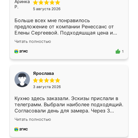
5 августа 2026
Больше всех мне понравилось
предложение от компании Ренессанс от
Елены Сергеевой. Подходяшщая цена и
короткие сроки изготовления. Приехавший
Читать полностью
для замера сотрудник Владислав
предложил по моему эскизу самый
1
подходящий вариант шкафа. Немного его
видоизменил, получилось даже лучше, чем
я хотела.
Ярослава
3 августа 2026
Кухню здесь заказали. Эскизы прислали в
телеграмм. Выбрали наиболее подходящий.
Согласовали день для замера. Через 3
недели кухня была уже готова. Остались
Читать полностью
довольны работой. Спасибо Ренессанс
мебель за качественную работу!