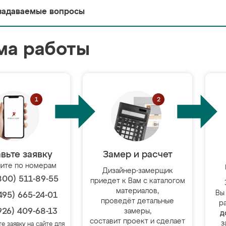
задаваемые вопросы
ма работы
вьте заявку
Замер и расчет
ите по номерам
Дизайнер-замерщик
800) 511-89-55
приедет к Вам с каталогом
материалов,
Вы
495) 665-24-01
проведёт детальные
р
926) 409-68-13
замеры,
д
составит проект и сделает
з
те заявку на сайте для