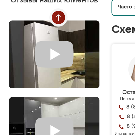
Отзывы наших клиентов
Часто 
Схе
Оста
Позвон
8 (
8 (
8 (
Или оставь