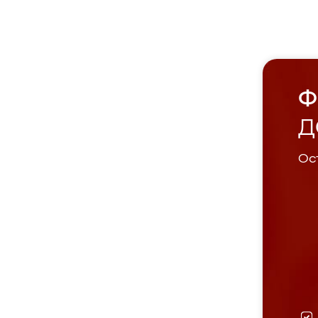
Ф
Д
Ост