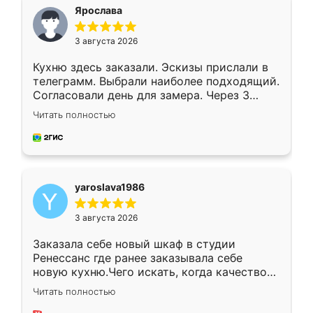
я хотела.
Ярослава
3 августа 2026
Кухню здесь заказали. Эскизы прислали в
телеграмм. Выбрали наиболее подходящий.
Согласовали день для замера. Через 3
недели кухня была уже готова. Остались
Читать полностью
довольны работой. Спасибо Ренессанс
мебель за качественную работу!
yaroslava1986
3 августа 2026
Заказала себе новый шкаф в студии
Ренессанс где ранее заказывала себе
новую кухню.Чего искать, когда качеством
вполне довольна. Служит кухня уже почти
Читать полностью
два года, нареканий нет.