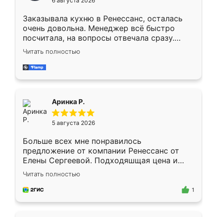
6 августа 2026
мебели буду заказывать только здесь.
Заказывала кухню в Ренессанс, осталась
очень довольна. Менеджер всё быстро
посчитала, на вопросы отвечала сразу.
Замерщик приехал в субботу, подошёл к
Читать полностью
делу со всей ответственностью. Собрали
за день, ребята работали аккуратно, даже
пыли почти не было. Качество отличное,
ящики ходят плавно, ничего не скрипит.
Всё подошло как влитое.
Аринка Р.
5 августа 2026
Больше всех мне понравилось
предложение от компании Ренессанс от
Елены Сергеевой. Подходяшщая цена и
короткие сроки изготовления. Приехавший
Читать полностью
для замера сотрудник Владислав
предложил по моему эскизу самый
1
подходящий вариант шкафа. Немного его
видоизменил, получилось даже лучше, чем