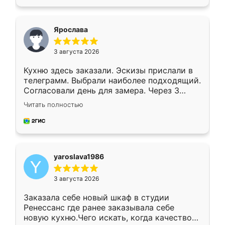
подходящий вариант шкафа. Немного его
видоизменил, получилось даже лучше, чем
я хотела.
Ярослава
3 августа 2026
Кухню здесь заказали. Эскизы прислали в
телеграмм. Выбрали наиболее подходящий.
Согласовали день для замера. Через 3
недели кухня была уже готова. Остались
Читать полностью
довольны работой. Спасибо Ренессанс
мебель за качественную работу!
yaroslava1986
3 августа 2026
Заказала себе новый шкаф в студии
Ренессанс где ранее заказывала себе
новую кухню.Чего искать, когда качеством