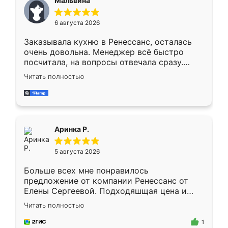
Мальвина
меньше, здесь же он более разнообразный.
Мне нравится ,если что-то потребуется из
6 августа 2026
мебели буду заказывать только здесь.
Заказывала кухню в Ренессанс, осталась
очень довольна. Менеджер всё быстро
посчитала, на вопросы отвечала сразу.
Замерщик приехал в субботу, подошёл к
Читать полностью
делу со всей ответственностью. Собрали
за день, ребята работали аккуратно, даже
пыли почти не было. Качество отличное,
ящики ходят плавно, ничего не скрипит.
Всё подошло как влитое.
Аринка Р.
5 августа 2026
Больше всех мне понравилось
предложение от компании Ренессанс от
Елены Сергеевой. Подходяшщая цена и
короткие сроки изготовления. Приехавший
Читать полностью
для замера сотрудник Владислав
предложил по моему эскизу самый
1