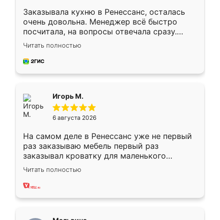
Заказывала кухню в Ренессанс, осталась
очень довольна. Менеджер всё быстро
посчитала, на вопросы отвечала сразу.
Замерщик приехал в субботу, подошёл к
Читать полностью
делу со всей ответственностью. Собрали
за день, ребята работали аккуратно, даже
пыли почти не было. Качество отличное,
ящики ходят плавно, ничего не скрипит.
Всё подошло как влитое.
Игорь М.
6 августа 2026
На самом деле в Ренессанс уже не первый
раз заказываю мебель первый раз
заказывал кроватку для маленького
ребёнка при его рождении ,во второй раз
Читать полностью
заказал шкаф-купе. По качеству очень
хорошее сборка достаточно быстрая,
также адекватные цены. До этого
сравнивал с разными конкурентами в этом
сегменте ,выбор у конкурентов куда