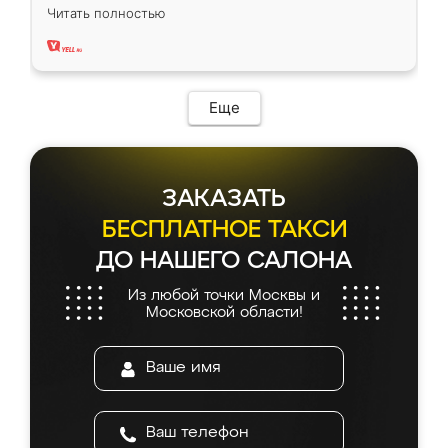
вполне довольна. Служит кухня уже почти
Читать полностью
два года, нареканий нет.
Еще
ЗАКАЗАТЬ
БЕСПЛАТНОЕ ТАКСИ
ДО НАШЕГО САЛОНА
Из любой точки Москвы и
Московской области!