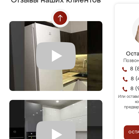
Отзывы наших клиентов
Оста
Позвон
8 (
8 (
8 (
Или оставь
ко
предвар
ОСТ