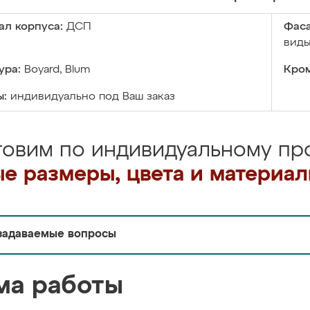
ал корпуса:
ДСП
Фаса
виды
ура:
Boyard, Blum
Кром
ы:
индивидуально под Ваш заказ
товим по индивидуальному про
е размеры, цвета и материа
задаваемые вопросы
ма работы