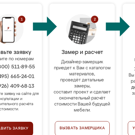
вьте заявку
Замер и расчет
ите по номерам
Дизайнер-замерщик
800) 511-89-55
приедет к Вам с каталогом
материалов,
Вы
495) 665-24-01
проведёт детальные
р
926) 409-68-13
замеры,
д
составит проект и сделает
з
те заявку на сайте для
окончательный расчёт
нсультации и
стоимости Вашей будущей
ительного расчёта
стоимости.
мебели.
ВЫЗВАТЬ ЗАМЕРЩИКА
АВИТЬ ЗАЯВКУ