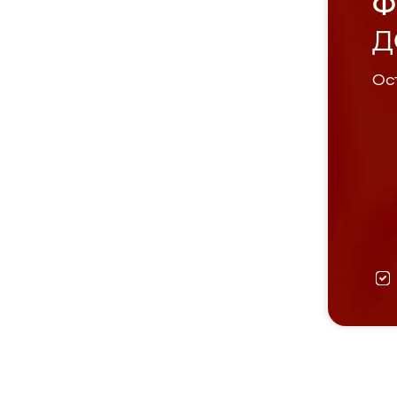
Ф
Д
Ост