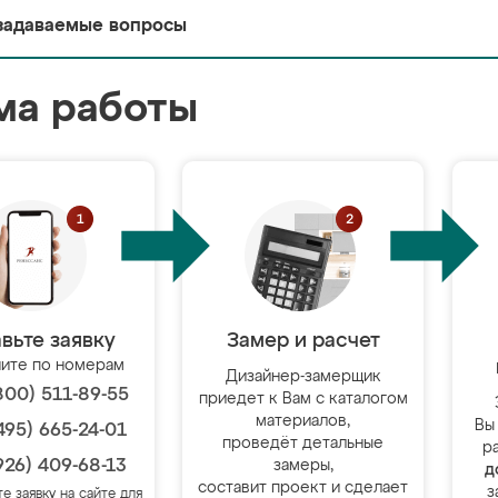
задаваемые вопросы
ма работы
вьте заявку
Замер и расчет
ите по номерам
Дизайнер-замерщик
800) 511-89-55
приедет к Вам с каталогом
материалов,
Вы
495) 665-24-01
проведёт детальные
р
926) 409-68-13
замеры,
д
составит проект и сделает
з
те заявку на сайте для