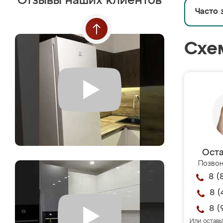
Отзывы наших клиентов
Часто 
Схе
Оста
Позвон
8 (
8 (
8 (
Или оставь