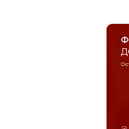
Ф
Д
Ост