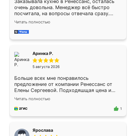
Заказывала кухню в Ренессанс, осталась
очень довольна. Менеджер всё быстро
посчитала, на вопросы отвечала сразу.
Замерщик приехал в субботу, подошёл к
Читать полностью
делу со всей ответственностью. Собрали
за день, ребята работали аккуратно, даже
пыли почти не было. Качество отличное,
ящики ходят плавно, ничего не скрипит.
Всё подошло как влитое.
Аринка Р.
5 августа 2026
Больше всех мне понравилось
предложение от компании Ренессанс от
Елены Сергеевой. Подходяшщая цена и
короткие сроки изготовления. Приехавший
Читать полностью
для замера сотрудник Владислав
предложил по моему эскизу самый
1
подходящий вариант шкафа. Немного его
видоизменил, получилось даже лучше, чем
я хотела.
Ярослава