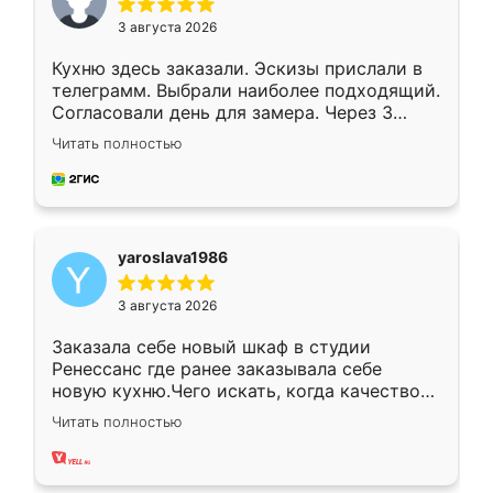
3 августа 2026
Кухню здесь заказали. Эскизы прислали в
телеграмм. Выбрали наиболее подходящий.
Согласовали день для замера. Через 3
недели кухня была уже готова. Остались
Читать полностью
довольны работой. Спасибо Ренессанс
мебель за качественную работу!
yaroslava1986
3 августа 2026
Заказала себе новый шкаф в студии
Ренессанс где ранее заказывала себе
новую кухню.Чего искать, когда качеством
вполне довольна. Служит кухня уже почти
Читать полностью
два года, нареканий нет.