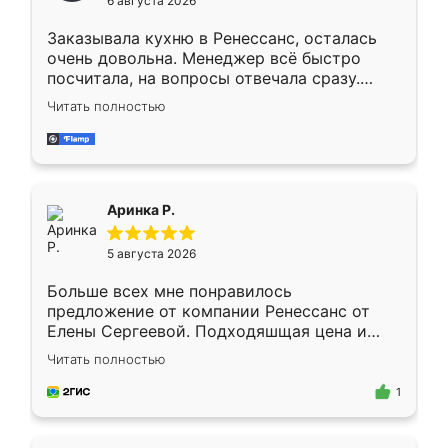
6 августа 2026
мебели буду заказывать только здесь.
Заказывала кухню в Ренессанс, осталась
очень довольна. Менеджер всё быстро
посчитала, на вопросы отвечала сразу.
Замерщик приехал в субботу, подошёл к
Читать полностью
делу со всей ответственностью. Собрали
за день, ребята работали аккуратно, даже
пыли почти не было. Качество отличное,
ящики ходят плавно, ничего не скрипит.
Всё подошло как влитое.
Аринка Р.
5 августа 2026
Больше всех мне понравилось
предложение от компании Ренессанс от
Елены Сергеевой. Подходяшщая цена и
короткие сроки изготовления. Приехавший
Читать полностью
для замера сотрудник Владислав
предложил по моему эскизу самый
1
подходящий вариант шкафа. Немного его
видоизменил, получилось даже лучше, чем