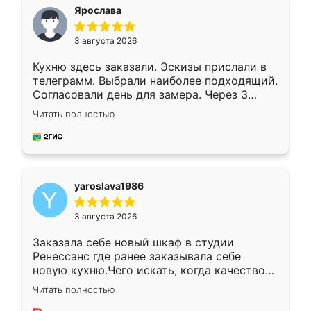
я хотела.
Ярослава
3 августа 2026
Кухню здесь заказали. Эскизы прислали в
телеграмм. Выбрали наиболее подходящий.
Согласовали день для замера. Через 3
недели кухня была уже готова. Остались
Читать полностью
довольны работой. Спасибо Ренессанс
мебель за качественную работу!
yaroslava1986
3 августа 2026
Заказала себе новый шкаф в студии
Ренессанс где ранее заказывала себе
новую кухню.Чего искать, когда качеством
вполне довольна. Служит кухня уже почти
Читать полностью
два года, нареканий нет.