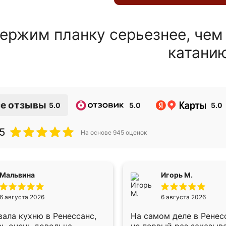
ержим планку серьезнее, чем
катани
е отзывы
5.0
5.0
5.0
5
На основе
945
оценок
Мальвина
Игорь М.
6 августа 2026
6 августа 2026
ала кухню в Ренессанс,
На самом деле в Ренес