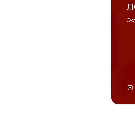
Д
Ост