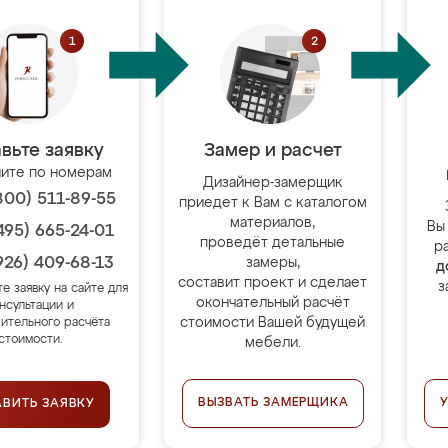
вьте заявку
Замер и расчет
ите по номерам
Дизайнер-замерщик
800) 511-89-55
приедет к Вам с каталогом
материалов,
Вы
495) 665-24-01
проведёт детальные
р
926) 409-68-13
замеры,
д
составит проект и сделает
з
те заявку на сайте для
окончательный расчёт
нсультации и
стоимости Вашей будущей
ительного расчёта
стоимости.
мебели.
ВЫЗВАТЬ ЗАМЕРЩИКА
АВИТЬ ЗАЯВКУ