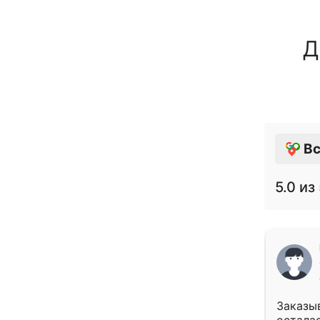
Д
Вс
5.0
из 
Заказыв