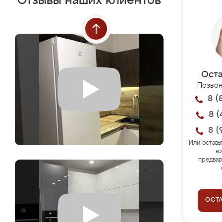
Отзывы наших клиентов
Оста
Позвон
8 (
8 (
8 (
Или оставь
ко
предвар
ОСТ