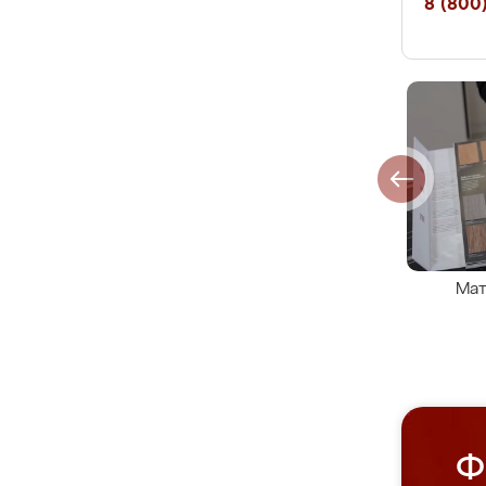
8 (800)
Мат
Ф