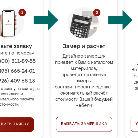
вьте заявку
Замер и расчет
ите по номерам
Дизайнер-замерщик
800) 511-89-55
приедет к Вам с каталогом
материалов,
Вы
495) 665-24-01
проведёт детальные
р
926) 409-68-13
замеры,
д
составит проект и сделает
з
те заявку на сайте для
окончательный расчёт
нсультации и
стоимости Вашей будущей
ительного расчёта
стоимости.
мебели.
ВЫЗВАТЬ ЗАМЕРЩИКА
АВИТЬ ЗАЯВКУ