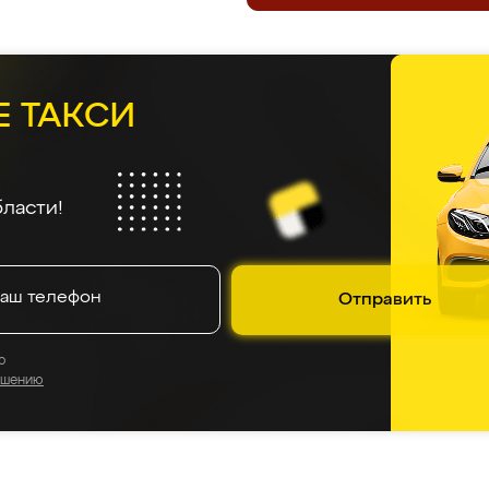
Е ТАКСИ
ласти!
Отправить
о
ашению