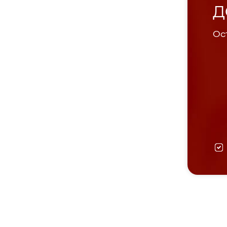
Д
Ост