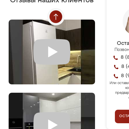
Отзывы наших клиентов
Оста
Позвон
8 (
8 (
8 (
Или оставь
ко
предвар
ОСТ