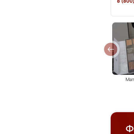
8 (800)
Мат
Ф