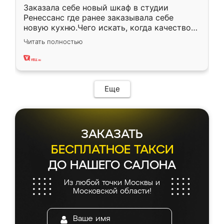
Заказала себе новый шкаф в студии
Ренессанс где ранее заказывала себе
новую кухню.Чего искать, когда качеством
вполне довольна. Служит кухня уже почти
Читать полностью
два года, нареканий нет.
Еще
ЗАКАЗАТЬ
БЕСПЛАТНОЕ ТАКСИ
ДО НАШЕГО САЛОНА
Из любой точки Москвы и
Московской области!