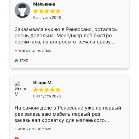
Мальвина
6 августа 2026
Заказывала кухню в Ренессанс, осталась
очень довольна. Менеджер всё быстро
посчитала, на вопросы отвечала сразу.
Замерщик приехал в субботу, подошёл к
Читать полностью
делу со всей ответственностью. Собрали
за день, ребята работали аккуратно, даже
пыли почти не было. Качество отличное,
ящики ходят плавно, ничего не скрипит.
Всё подошло как влитое.
Игорь М.
6 августа 2026
На самом деле в Ренессанс уже не первый
раз заказываю мебель первый раз
заказывал кроватку для маленького
ребёнка при его рождении ,во второй раз
Читать полностью
заказал шкаф-купе. По качеству очень
хорошее сборка достаточно быстрая,