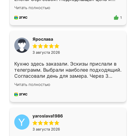
короткие сроки изготовления. Приехавший
Читать полностью
для замера сотрудник Владислав
предложил по моему эскизу самый
1
подходящий вариант шкафа. Немного его
видоизменил, получилось даже лучше, чем
я хотела.
Ярослава
3 августа 2026
Кухню здесь заказали. Эскизы прислали в
телеграмм. Выбрали наиболее подходящий.
Согласовали день для замера. Через 3
недели кухня была уже готова. Остались
Читать полностью
довольны работой. Спасибо Ренессанс
мебель за качественную работу!
yaroslava1986
3 августа 2026