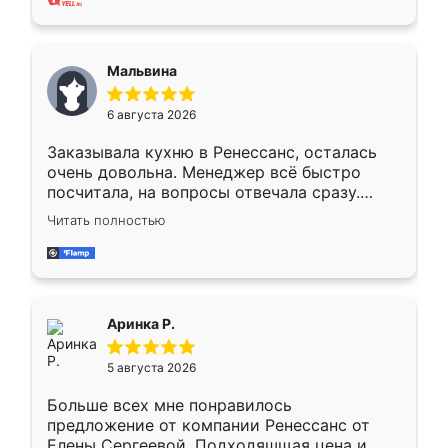
также адекватные цены. До этого
сравнивал с разными конкурентами в этом
сегменте ,выбор у конкурентов куда
Мальвина
меньше, здесь же он более разнообразный.
Мне нравится ,если что-то потребуется из
6 августа 2026
мебели буду заказывать только здесь.
Заказывала кухню в Ренессанс, осталась
очень довольна. Менеджер всё быстро
посчитала, на вопросы отвечала сразу.
Замерщик приехал в субботу, подошёл к
Читать полностью
делу со всей ответственностью. Собрали
за день, ребята работали аккуратно, даже
пыли почти не было. Качество отличное,
ящики ходят плавно, ничего не скрипит.
Всё подошло как влитое.
Аринка Р.
5 августа 2026
Больше всех мне понравилось
предложение от компании Ренессанс от
Елены Сергеевой. Подходяшщая цена и