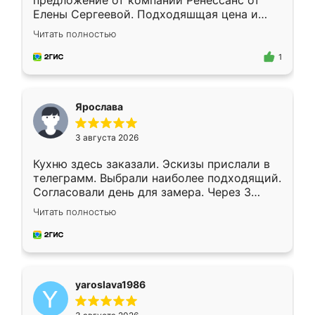
предложение от компании Ренессанс от
Елены Сергеевой. Подходяшщая цена и
короткие сроки изготовления. Приехавший
Читать полностью
для замера сотрудник Владислав
предложил по моему эскизу самый
1
подходящий вариант шкафа. Немного его
видоизменил, получилось даже лучше, чем
я хотела.
Ярослава
3 августа 2026
Кухню здесь заказали. Эскизы прислали в
телеграмм. Выбрали наиболее подходящий.
Согласовали день для замера. Через 3
недели кухня была уже готова. Остались
Читать полностью
довольны работой. Спасибо Ренессанс
мебель за качественную работу!
yaroslava1986