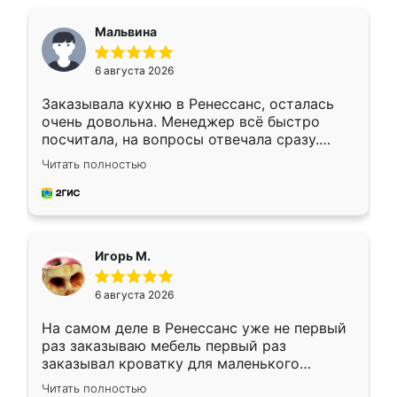
Мальвина
6 августа 2026
Заказывала кухню в Ренессанс, осталась
очень довольна. Менеджер всё быстро
посчитала, на вопросы отвечала сразу.
Замерщик приехал в субботу, подошёл к
Читать полностью
делу со всей ответственностью. Собрали
за день, ребята работали аккуратно, даже
пыли почти не было. Качество отличное,
ящики ходят плавно, ничего не скрипит.
Всё подошло как влитое.
Игорь М.
6 августа 2026
На самом деле в Ренессанс уже не первый
раз заказываю мебель первый раз
заказывал кроватку для маленького
ребёнка при его рождении ,во второй раз
Читать полностью