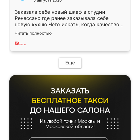
3 августа 2026
Заказала себе новый шкаф в студии
Ренессанс где ранее заказывала себе
новую кухню.Чего искать, когда качеством
вполне довольна. Служит кухня уже почти
Читать полностью
два года, нареканий нет.
Еще
ЗАКАЗАТЬ
БЕСПЛАТНОЕ ТАКСИ
ДО НАШЕГО САЛОНА
Из любой точки Москвы и
Московской области!