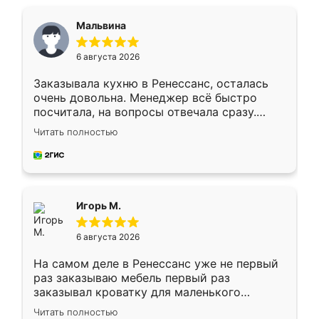
Мальвина
6 августа 2026
Заказывала кухню в Ренессанс, осталась
очень довольна. Менеджер всё быстро
посчитала, на вопросы отвечала сразу.
Замерщик приехал в субботу, подошёл к
Читать полностью
делу со всей ответственностью. Собрали
за день, ребята работали аккуратно, даже
пыли почти не было. Качество отличное,
ящики ходят плавно, ничего не скрипит.
Всё подошло как влитое.
Игорь М.
6 августа 2026
На самом деле в Ренессанс уже не первый
раз заказываю мебель первый раз
заказывал кроватку для маленького
ребёнка при его рождении ,во второй раз
Читать полностью