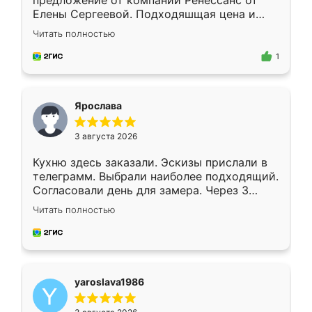
предложение от компании Ренессанс от
Елены Сергеевой. Подходяшщая цена и
короткие сроки изготовления. Приехавший
Читать полностью
для замера сотрудник Владислав
предложил по моему эскизу самый
1
подходящий вариант шкафа. Немного его
видоизменил, получилось даже лучше, чем
я хотела.
Ярослава
3 августа 2026
Кухню здесь заказали. Эскизы прислали в
телеграмм. Выбрали наиболее подходящий.
Согласовали день для замера. Через 3
недели кухня была уже готова. Остались
Читать полностью
довольны работой. Спасибо Ренессанс
мебель за качественную работу!
yaroslava1986