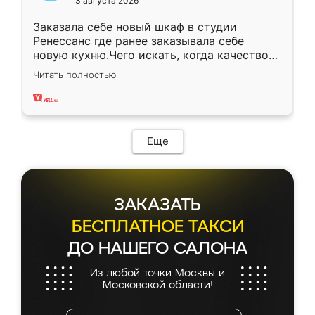
3 августа 2026
Заказала себе новый шкаф в студии
Ренессанс где ранее заказывала себе
новую кухню.Чего искать, когда качеством
вполне довольна. Служит кухня уже почти
Читать полностью
два года, нареканий нет.
Еще
ЗАКАЗАТЬ
БЕСПЛАТНОЕ ТАКСИ
ДО НАШЕГО САЛОНА
Из любой точки Москвы и
Московской области!