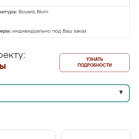
итура:
Boyard, Blum
еры:
индивидуально под Ваш заказ
екту:
УЗНАТЬ
лы
ПОДРОБНОСТИ
▼