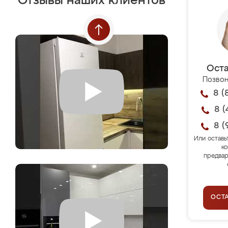
Отзывы наших клиентов
Оста
Позвон
8 (
8 (
8 (
Или оставь
ко
предвар
ОСТ