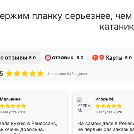
ержим планку серьезнее, чем
катани
е отзывы
5.0
5.0
5.0
5
На основе
945
оценок
Мальвина
Игорь М.
6 августа 2026
6 августа 2026
ала кухню в Ренессанс,
На самом деле в Ренес
ь очень довольна.
не первый раз заказыв