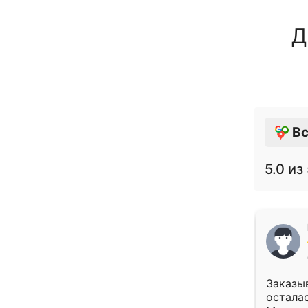
Д
Вс
5.0
из 
Заказыв
осталас