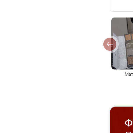
Мат
Ф