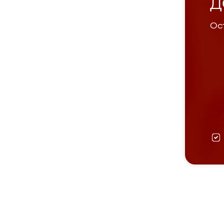
Д
Ост