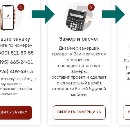
вьте заявку
Замер и расчет
ите по номерам
Дизайнер-замерщик
800) 511-89-55
приедет к Вам с каталогом
материалов,
Вы
495) 665-24-01
проведёт детальные
р
926) 409-68-13
замеры,
д
составит проект и сделает
з
те заявку на сайте для
окончательный расчёт
нсультации и
стоимости Вашей будущей
ительного расчёта
стоимости.
мебели.
ВЫЗВАТЬ ЗАМЕРЩИКА
АВИТЬ ЗАЯВКУ