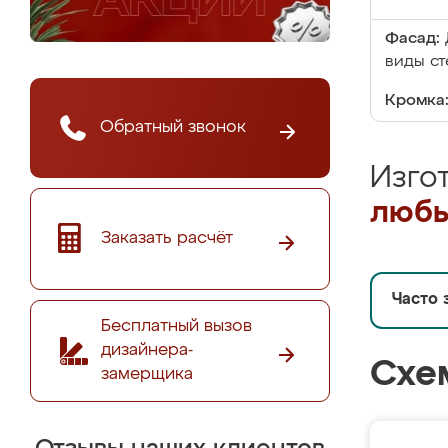
Фасад:
виды ст
Кромка
Обратный звонок
Изго
любы
Заказать расчёт
Часто 
Бесплатный вызов
дизайнера-
Схе
замерщика