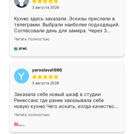
3 августа 2026
Кухню здесь заказали. Эскизы прислали в
телеграмм. Выбрали наиболее подходящий.
Согласовали день для замера. Через 3
недели кухня была уже готова. Остались
Читать полностью
довольны работой. Спасибо Ренессанс
мебель за качественную работу!
yaroslava1986
3 августа 2026
Заказала себе новый шкаф в студии
Ренессанс где ранее заказывала себе
новую кухню.Чего искать, когда качеством
вполне довольна. Служит кухня уже почти
Читать полностью
два года, нареканий нет.