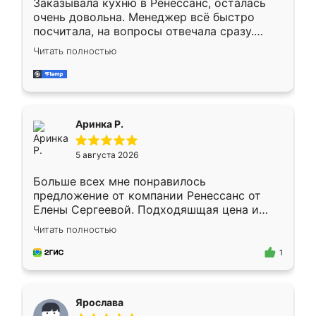
Заказывала кухню в Ренессанс, осталась
очень довольна. Менеджер всё быстро
посчитала, на вопросы отвечала сразу.
Замерщик приехал в субботу, подошёл к
Читать полностью
делу со всей ответственностью. Собрали
за день, ребята работали аккуратно, даже
пыли почти не было. Качество отличное,
ящики ходят плавно, ничего не скрипит.
Всё подошло как влитое.
Аринка Р.
5 августа 2026
Больше всех мне понравилось
предложение от компании Ренессанс от
Елены Сергеевой. Подходяшщая цена и
короткие сроки изготовления. Приехавший
Читать полностью
для замера сотрудник Владислав
предложил по моему эскизу самый
1
подходящий вариант шкафа. Немного его
видоизменил, получилось даже лучше, чем
я хотела.
Ярослава