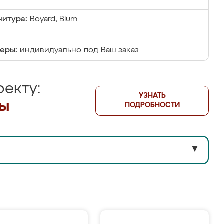
итура:
Boyard, Blum
еры:
индивидуально под Ваш заказ
екту:
УЗНАТЬ
лы
ПОДРОБНОСТИ
▼