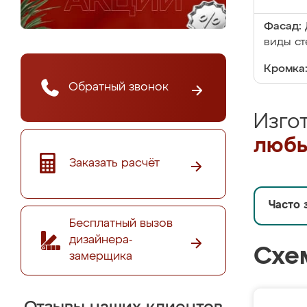
Фасад:
виды ст
Кромка
Обратный звонок
Изго
любы
Заказать расчёт
Часто 
Бесплатный вызов
дизайнера-
Схе
замерщика