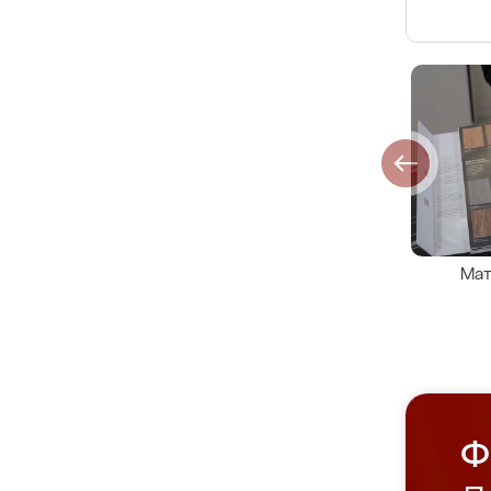
Мат
Ф