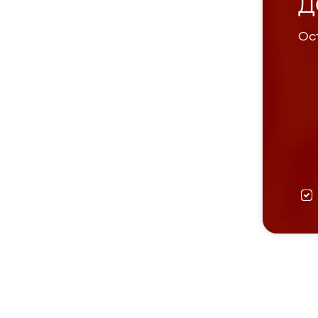
Д
Ост