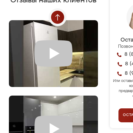
Отзывы наших клиентов
Оста
Позвон
8 (
8 (
8 (
Или оставь
ко
предвар
ОСТ