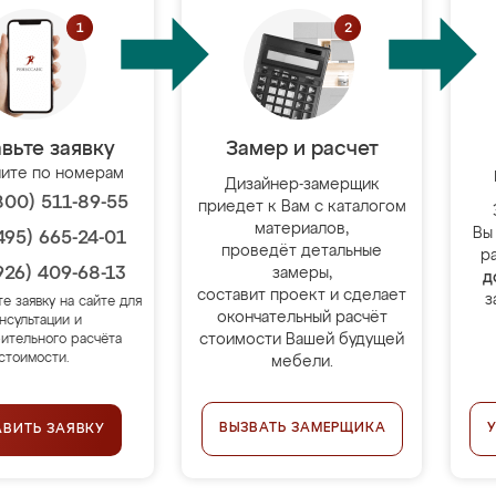
вьте заявку
Замер и расчет
ите по номерам
Дизайнер-замерщик
800) 511-89-55
приедет к Вам с каталогом
материалов,
Вы
495) 665-24-01
проведёт детальные
р
926) 409-68-13
замеры,
д
составит проект и сделает
з
те заявку на сайте для
окончательный расчёт
нсультации и
стоимости Вашей будущей
ительного расчёта
стоимости.
мебели.
ВЫЗВАТЬ ЗАМЕРЩИКА
АВИТЬ ЗАЯВКУ