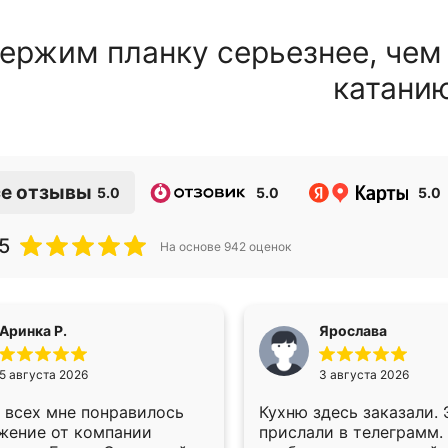
ержим планку серьезнее, чем
катани
е отзывы
5.0
5.0
5.0
5
На основе
942
оценок
Аринка Р.
Ярослава
5 августа 2026
3 августа 2026
 всех мне понравилось
Кухню здесь заказали.
жение от компании
прислали в телеграмм.