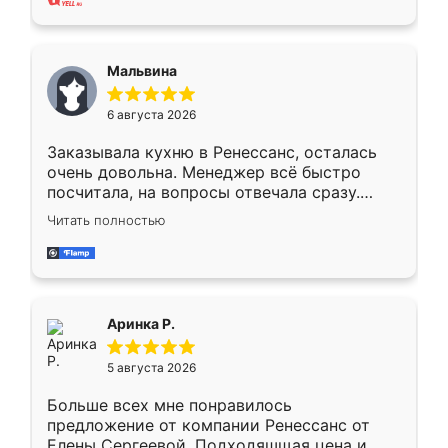
также адекватные цены. До этого
сравнивал с разными конкурентами в этом
сегменте ,выбор у конкурентов куда
Мальвина
меньше, здесь же он более разнообразный.
Мне нравится ,если что-то потребуется из
6 августа 2026
мебели буду заказывать только здесь.
Заказывала кухню в Ренессанс, осталась
очень довольна. Менеджер всё быстро
посчитала, на вопросы отвечала сразу.
Замерщик приехал в субботу, подошёл к
Читать полностью
делу со всей ответственностью. Собрали
за день, ребята работали аккуратно, даже
пыли почти не было. Качество отличное,
ящики ходят плавно, ничего не скрипит.
Всё подошло как влитое.
Аринка Р.
5 августа 2026
Больше всех мне понравилось
предложение от компании Ренессанс от
Елены Сергеевой. Подходяшщая цена и