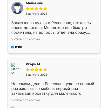
Мальвина
6 августа 2026
Заказывала кухню в Ренессанс, осталась
очень довольна. Менеджер всё быстро
посчитала, на вопросы отвечала сразу.
Замерщик приехал в субботу, подошёл к
Читать полностью
делу со всей ответственностью. Собрали
за день, ребята работали аккуратно, даже
пыли почти не было. Качество отличное,
ящики ходят плавно, ничего не скрипит.
Всё подошло как влитое.
Игорь М.
6 августа 2026
На самом деле в Ренессанс уже не первый
раз заказываю мебель первый раз
заказывал кроватку для маленького
ребёнка при его рождении ,во второй раз
Читать полностью
заказал шкаф-купе. По качеству очень
хорошее сборка достаточно быстрая,