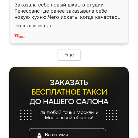
Заказала себе новый шкаф в студии
Ренессанс где ранее заказывала себе
новую кухню.Чего искать, когда качеством
вполне довольна. Служит кухня уже почти
Читать полностью
два года, нареканий нет.
Еще
ЗАКАЗАТЬ
БЕСПЛАТНОЕ ТАКСИ
ДО НАШЕГО САЛОНА
Из любой точки Москвы и
Московской области!