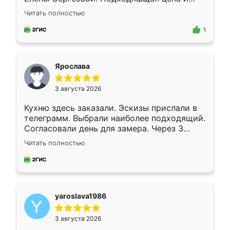
короткие сроки изготовления. Приехавший
Читать полностью
для замера сотрудник Владислав
предложил по моему эскизу самый
1
подходящий вариант шкафа. Немного его
видоизменил, получилось даже лучше, чем
я хотела.
Ярослава
3 августа 2026
Кухню здесь заказали. Эскизы прислали в
телеграмм. Выбрали наиболее подходящий.
Согласовали день для замера. Через 3
недели кухня была уже готова. Остались
Читать полностью
довольны работой. Спасибо Ренессанс
мебель за качественную работу!
yaroslava1986
3 августа 2026