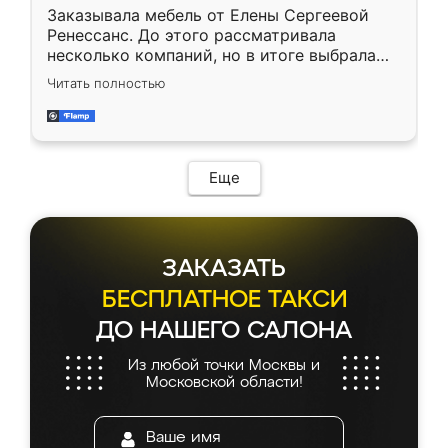
Заказывала мебель от Елены Сергеевой
Ренессанс. До этого рассматривала
несколько компаний, но в итоге выбрала
эту. Сначала обговорили условия, потом
Читать полностью
приехал замерщик, всё спокойно объяснил
и снял размеры. Изготовили в срок, с
доставкой тоже никаких проблем не
возникло. Сборку выполнили аккуратно,
мебель сразу встала на свое место без
Еще
каких-либо доработок. Качеством осталась
довольна, все выглядит так, как и ожидала.
ЗАКАЗАТЬ
БЕСПЛАТНОЕ ТАКСИ
ДО НАШЕГО САЛОНА
Из любой точки Москвы и
Московской области!