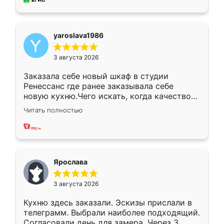
yaroslava1986
3 августа 2026
Заказала себе новый шкаф в студии
Ренессанс где ранее заказывала себе
новую кухню.Чего искать, когда качеством
вполне довольна. Служит кухня уже почти
Читать полностью
два года, нареканий нет.
Ярослава
3 августа 2026
Кухню здесь заказали. Эскизы прислали в
телеграмм. Выбрали наиболее подходящий.
Согласовали день для замера. Через 3