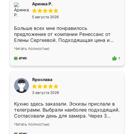
Аринка Р.
5 августа 2026
Больше всех мне понравилось
предложение от компании Ренессанс от
Елены Сергеевой. Подходяшщая цена и
короткие сроки изготовления. Приехавший
Читать полностью
для замера сотрудник Владислав
предложил по моему эскизу самый
1
подходящий вариант шкафа. Немного его
видоизменил, получилось даже лучше, чем
я хотела.
Ярослава
3 августа 2026
Кухню здесь заказали. Эскизы прислали в
телеграмм. Выбрали наиболее подходящий.
Согласовали день для замера. Через 3
недели кухня была уже готова. Остались
Читать полностью
довольны работой. Спасибо Ренессанс
мебель за качественную работу!