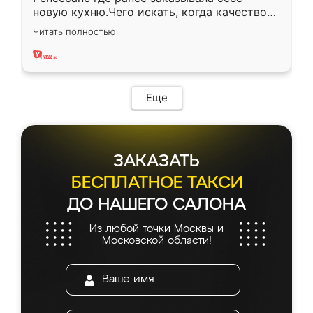
новую кухню.Чего искать, когда качеством
вполне довольна. Служит кухня уже почти
Читать полностью
два года, нареканий нет.
Еще
ЗАКАЗАТЬ
БЕСПЛАТНОЕ ТАКСИ
ДО НАШЕГО САЛОНА
Из любой точки Москвы и
Московской области!