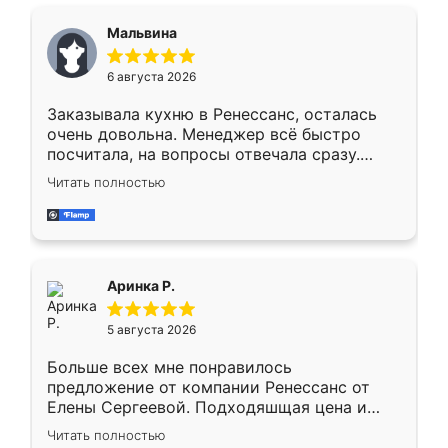
сравнивал с разными конкурентами в этом
сегменте ,выбор у конкурентов куда
Мальвина
меньше, здесь же он более разнообразный.
Мне нравится ,если что-то потребуется из
6 августа 2026
мебели буду заказывать только здесь.
Заказывала кухню в Ренессанс, осталась
очень довольна. Менеджер всё быстро
посчитала, на вопросы отвечала сразу.
Замерщик приехал в субботу, подошёл к
Читать полностью
делу со всей ответственностью. Собрали
за день, ребята работали аккуратно, даже
пыли почти не было. Качество отличное,
ящики ходят плавно, ничего не скрипит.
Всё подошло как влитое.
Аринка Р.
5 августа 2026
Больше всех мне понравилось
предложение от компании Ренессанс от
Елены Сергеевой. Подходяшщая цена и
короткие сроки изготовления. Приехавший
Читать полностью
для замера сотрудник Владислав