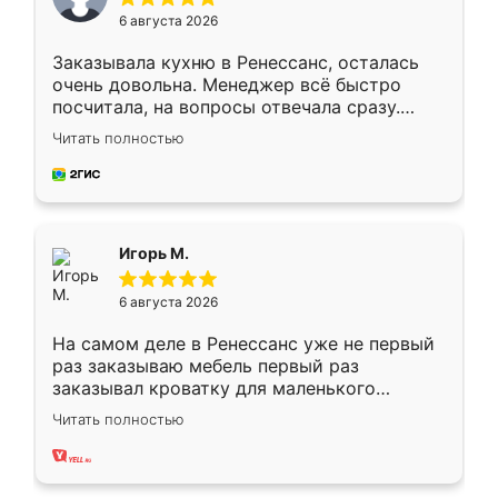
6 августа 2026
Заказывала кухню в Ренессанс, осталась
очень довольна. Менеджер всё быстро
посчитала, на вопросы отвечала сразу.
Замерщик приехал в субботу, подошёл к
Читать полностью
делу со всей ответственностью. Собрали
за день, ребята работали аккуратно, даже
пыли почти не было. Качество отличное,
ящики ходят плавно, ничего не скрипит.
Всё подошло как влитое.
Игорь М.
6 августа 2026
На самом деле в Ренессанс уже не первый
раз заказываю мебель первый раз
заказывал кроватку для маленького
ребёнка при его рождении ,во второй раз
Читать полностью
заказал шкаф-купе. По качеству очень
хорошее сборка достаточно быстрая,
также адекватные цены. До этого