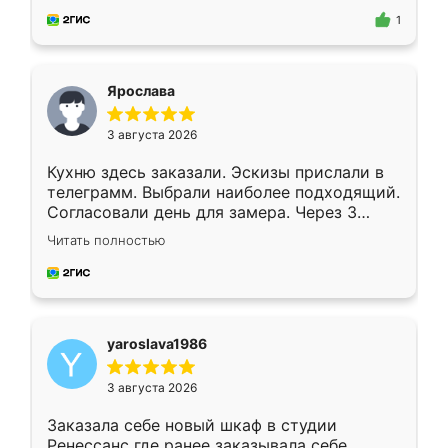
предложил по моему эскизу самый
1
подходящий вариант шкафа. Немного его
видоизменил, получилось даже лучше, чем
я хотела.
Ярослава
3 августа 2026
Кухню здесь заказали. Эскизы прислали в
телеграмм. Выбрали наиболее подходящий.
Согласовали день для замера. Через 3
недели кухня была уже готова. Остались
Читать полностью
довольны работой. Спасибо Ренессанс
мебель за качественную работу!
yaroslava1986
3 августа 2026
Заказала себе новый шкаф в студии
Ренессанс где ранее заказывала себе