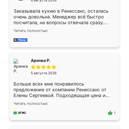
6 августа 2026
мебели буду заказывать только здесь.
Заказывала кухню в Ренессанс, осталась
очень довольна. Менеджер всё быстро
посчитала, на вопросы отвечала сразу.
Замерщик приехал в субботу, подошёл к
Читать полностью
делу со всей ответственностью. Собрали
за день, ребята работали аккуратно, даже
пыли почти не было. Качество отличное,
ящики ходят плавно, ничего не скрипит.
Всё подошло как влитое.
Аринка Р.
5 августа 2026
Больше всех мне понравилось
предложение от компании Ренессанс от
Елены Сергеевой. Подходяшщая цена и
короткие сроки изготовления. Приехавший
Читать полностью
для замера сотрудник Владислав
предложил по моему эскизу самый
1
подходящий вариант шкафа. Немного его
видоизменил, получилось даже лучше, чем