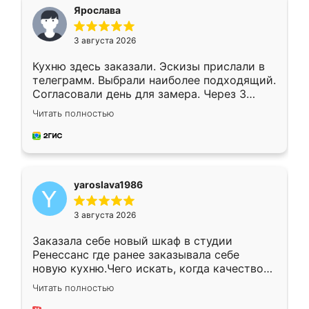
я хотела.
Ярослава
3 августа 2026
Кухню здесь заказали. Эскизы прислали в
телеграмм. Выбрали наиболее подходящий.
Согласовали день для замера. Через 3
недели кухня была уже готова. Остались
Читать полностью
довольны работой. Спасибо Ренессанс
мебель за качественную работу!
yaroslava1986
3 августа 2026
Заказала себе новый шкаф в студии
Ренессанс где ранее заказывала себе
новую кухню.Чего искать, когда качеством
вполне довольна. Служит кухня уже почти
Читать полностью
два года, нареканий нет.