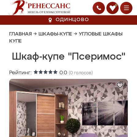
0
ОДИНЦОВО
ГЛАВНАЯ
→
ШКАФЫ-КУПЕ
→
УГЛОВЫЕ ШКАФЫ
КУПЕ
Шкаф-купе "Псеримос"
Рейтинг:
0.0
(
0
голосов)