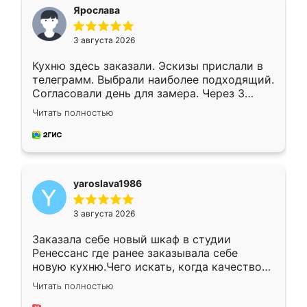
я хотела.
Ярослава
3 августа 2026
Кухню здесь заказали. Эскизы прислали в
телеграмм. Выбрали наиболее подходящий.
Согласовали день для замера. Через 3
недели кухня была уже готова. Остались
Читать полностью
довольны работой. Спасибо Ренессанс
мебель за качественную работу!
yaroslava1986
3 августа 2026
Заказала себе новый шкаф в студии
Ренессанс где ранее заказывала себе
новую кухню.Чего искать, когда качеством
вполне довольна. Служит кухня уже почти
Читать полностью
два года, нареканий нет.