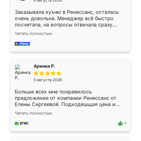
6 августа 2026
мебели буду заказывать только здесь.
Заказывала кухню в Ренессанс, осталась
очень довольна. Менеджер всё быстро
посчитала, на вопросы отвечала сразу.
Замерщик приехал в субботу, подошёл к
Читать полностью
делу со всей ответственностью. Собрали
за день, ребята работали аккуратно, даже
пыли почти не было. Качество отличное,
ящики ходят плавно, ничего не скрипит.
Всё подошло как влитое.
Аринка Р.
5 августа 2026
Больше всех мне понравилось
предложение от компании Ренессанс от
Елены Сергеевой. Подходяшщая цена и
короткие сроки изготовления. Приехавший
Читать полностью
для замера сотрудник Владислав
предложил по моему эскизу самый
1
подходящий вариант шкафа. Немного его
видоизменил, получилось даже лучше, чем