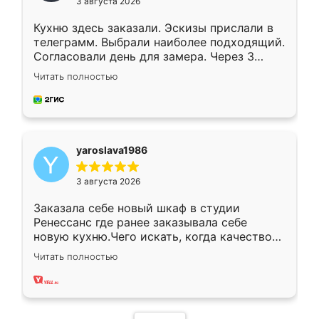
3 августа 2026
Кухню здесь заказали. Эскизы прислали в
телеграмм. Выбрали наиболее подходящий.
Согласовали день для замера. Через 3
недели кухня была уже готова. Остались
Читать полностью
довольны работой. Спасибо Ренессанс
мебель за качественную работу!
yaroslava1986
3 августа 2026
Заказала себе новый шкаф в студии
Ренессанс где ранее заказывала себе
новую кухню.Чего искать, когда качеством
вполне довольна. Служит кухня уже почти
Читать полностью
два года, нареканий нет.