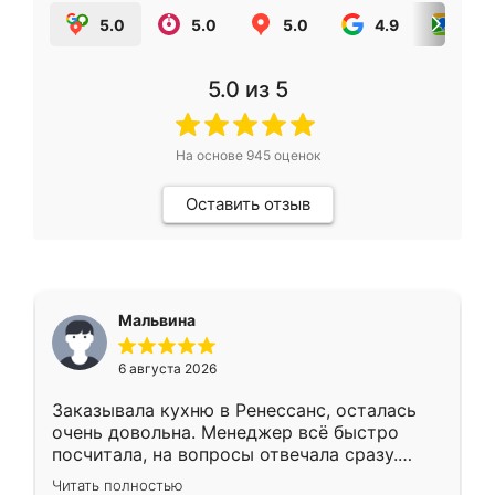
5.0
5.0
5.0
4.9
5.0
5.0
из 5
На основе
945
оценок
Оставить отзыв
Мальвина
6 августа 2026
Заказывала кухню в Ренессанс, осталась
очень довольна. Менеджер всё быстро
посчитала, на вопросы отвечала сразу.
Замерщик приехал в субботу, подошёл к
Читать полностью