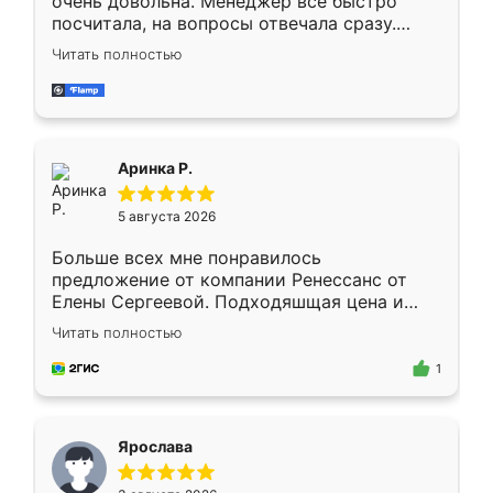
очень довольна. Менеджер всё быстро
посчитала, на вопросы отвечала сразу.
Замерщик приехал в субботу, подошёл к
Читать полностью
делу со всей ответственностью. Собрали
за день, ребята работали аккуратно, даже
пыли почти не было. Качество отличное,
ящики ходят плавно, ничего не скрипит.
Всё подошло как влитое.
Аринка Р.
5 августа 2026
Больше всех мне понравилось
предложение от компании Ренессанс от
Елены Сергеевой. Подходяшщая цена и
короткие сроки изготовления. Приехавший
Читать полностью
для замера сотрудник Владислав
предложил по моему эскизу самый
1
подходящий вариант шкафа. Немного его
видоизменил, получилось даже лучше, чем
я хотела.
Ярослава