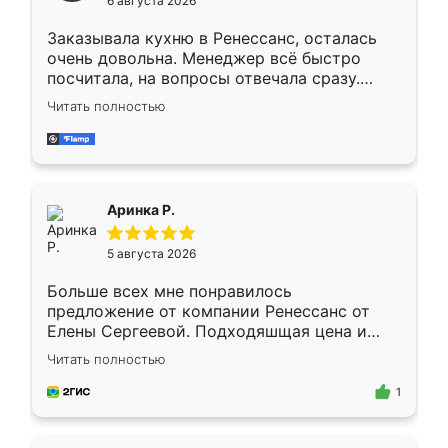
6 августа 2026
мебели буду заказывать только здесь.
Заказывала кухню в Ренессанс, осталась
очень довольна. Менеджер всё быстро
посчитала, на вопросы отвечала сразу.
Замерщик приехал в субботу, подошёл к
Читать полностью
делу со всей ответственностью. Собрали
за день, ребята работали аккуратно, даже
пыли почти не было. Качество отличное,
ящики ходят плавно, ничего не скрипит.
Всё подошло как влитое.
Аринка Р.
5 августа 2026
Больше всех мне понравилось
предложение от компании Ренессанс от
Елены Сергеевой. Подходяшщая цена и
короткие сроки изготовления. Приехавший
Читать полностью
для замера сотрудник Владислав
предложил по моему эскизу самый
1
подходящий вариант шкафа. Немного его
видоизменил, получилось даже лучше, чем