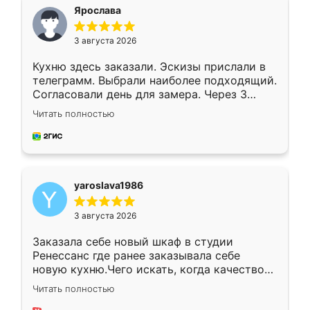
я хотела.
Ярослава
3 августа 2026
Кухню здесь заказали. Эскизы прислали в
телеграмм. Выбрали наиболее подходящий.
Согласовали день для замера. Через 3
недели кухня была уже готова. Остались
Читать полностью
довольны работой. Спасибо Ренессанс
мебель за качественную работу!
yaroslava1986
3 августа 2026
Заказала себе новый шкаф в студии
Ренессанс где ранее заказывала себе
новую кухню.Чего искать, когда качеством
вполне довольна. Служит кухня уже почти
Читать полностью
два года, нареканий нет.