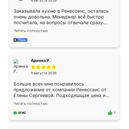
6 августа 2026
мебели буду заказывать только здесь.
Заказывала кухню в Ренессанс, осталась
очень довольна. Менеджер всё быстро
посчитала, на вопросы отвечала сразу.
Замерщик приехал в субботу, подошёл к
Читать полностью
делу со всей ответственностью. Собрали
за день, ребята работали аккуратно, даже
пыли почти не было. Качество отличное,
ящики ходят плавно, ничего не скрипит.
Всё подошло как влитое.
Аринка Р.
5 августа 2026
Больше всех мне понравилось
предложение от компании Ренессанс от
Елены Сергеевой. Подходяшщая цена и
короткие сроки изготовления. Приехавший
Читать полностью
для замера сотрудник Владислав
предложил по моему эскизу самый
1
подходящий вариант шкафа. Немного его
видоизменил, получилось даже лучше, чем