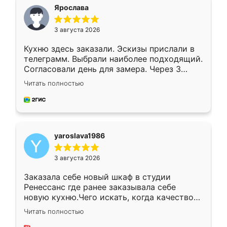
я хотела.
Ярослава
3 августа 2026
Кухню здесь заказали. Эскизы прислали в
телеграмм. Выбрали наиболее подходящий.
Согласовали день для замера. Через 3
недели кухня была уже готова. Остались
Читать полностью
довольны работой. Спасибо Ренессанс
мебель за качественную работу!
yaroslava1986
3 августа 2026
Заказала себе новый шкаф в студии
Ренессанс где ранее заказывала себе
новую кухню.Чего искать, когда качеством
вполне довольна. Служит кухня уже почти
Читать полностью
два года, нареканий нет.