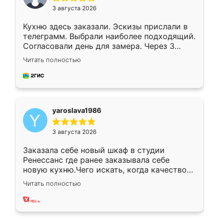
3 августа 2026
Кухню здесь заказали. Эскизы прислали в
телеграмм. Выбрали наиболее подходящий.
Согласовали день для замера. Через 3
недели кухня была уже готова. Остались
Читать полностью
довольны работой. Спасибо Ренессанс
мебель за качественную работу!
yaroslava1986
3 августа 2026
Заказала себе новый шкаф в студии
Ренессанс где ранее заказывала себе
новую кухню.Чего искать, когда качеством
вполне довольна. Служит кухня уже почти
Читать полностью
два года, нареканий нет.