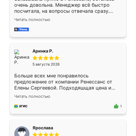
очень довольна. Менеджер всё быстро
посчитала, на вопросы отвечала сразу.
Замерщик приехал в субботу, подошёл к
Читать полностью
делу со всей ответственностью. Собрали
за день, ребята работали аккуратно, даже
пыли почти не было. Качество отличное,
ящики ходят плавно, ничего не скрипит.
Всё подошло как влитое.
Аринка Р.
5 августа 2026
Больше всех мне понравилось
предложение от компании Ренессанс от
Елены Сергеевой. Подходяшщая цена и
короткие сроки изготовления. Приехавший
Читать полностью
для замера сотрудник Владислав
предложил по моему эскизу самый
1
подходящий вариант шкафа. Немного его
видоизменил, получилось даже лучше, чем
я хотела.
Ярослава