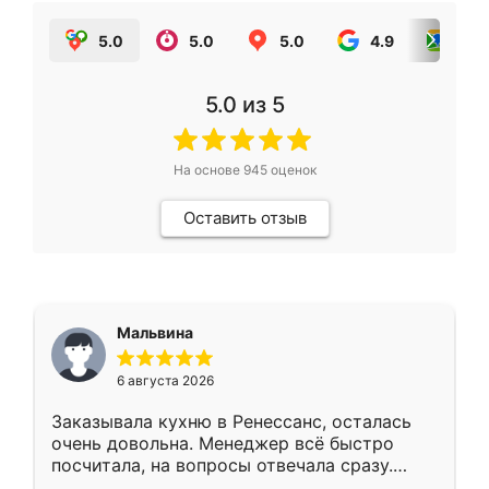
5.0
5.0
5.0
4.9
5.0
5.0
из 5
На основе
945
оценок
Оставить отзыв
Мальвина
6 августа 2026
Заказывала кухню в Ренессанс, осталась
очень довольна. Менеджер всё быстро
посчитала, на вопросы отвечала сразу.
Замерщик приехал в субботу, подошёл к