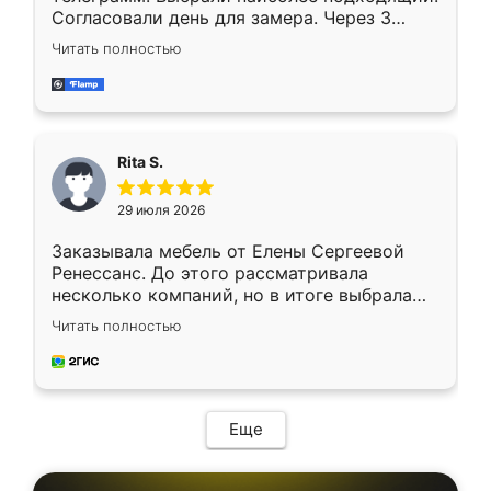
Согласовали день для замера. Через 3
недели кухня была уже готова. Остались
Читать полностью
довольны работой. Спасибо Ренессанс
мебель за качественную работу!
Rita S.
29 июля 2026
Заказывала мебель от Елены Сергеевой
Ренессанс. До этого рассматривала
несколько компаний, но в итоге выбрала
эту. Сначала обговорили условия, потом
Читать полностью
приехал замерщик, всё спокойно объяснил
и снял размеры. Изготовили в срок, с
доставкой тоже никаких проблем не
возникло. Сборку выполнили аккуратно,
мебель сразу встала на свое место без
Еще
каких-либо доработок. Качеством осталась
довольна, все выглядит так, как и ожидала.