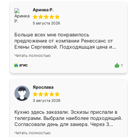
ящики ходят плавно, ничего не скрипит.
Всё подошло как влитое.
Аринка Р.
5 августа 2026
Больше всех мне понравилось
предложение от компании Ренессанс от
Елены Сергеевой. Подходяшщая цена и
короткие сроки изготовления. Приехавший
Читать полностью
для замера сотрудник Владислав
предложил по моему эскизу самый
1
подходящий вариант шкафа. Немного его
видоизменил, получилось даже лучше, чем
я хотела.
Ярослава
3 августа 2026
Кухню здесь заказали. Эскизы прислали в
телеграмм. Выбрали наиболее подходящий.
Согласовали день для замера. Через 3
недели кухня была уже готова. Остались
Читать полностью
довольны работой. Спасибо Ренессанс