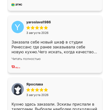
мебель за качественную работу!
yaroslava1986
3 августа 2026
Заказала себе новый шкаф в студии
Ренессанс где ранее заказывала себе
новую кухню.Чего искать, когда качеством
вполне довольна. Служит кухня уже почти
Читать полностью
два года, нареканий нет.
Ярослава
3 августа 2026
Кухню здесь заказали. Эскизы прислали в
телеграмм. Выбрали наиболее подходящий.