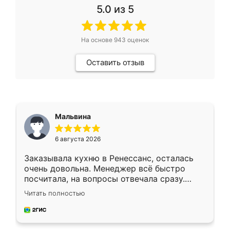
5.0
из 5
На основе
943
оценок
Оставить отзыв
Мальвина
6 августа 2026
Заказывала кухню в Ренессанс, осталась
очень довольна. Менеджер всё быстро
посчитала, на вопросы отвечала сразу.
Замерщик приехал в субботу, подошёл к
Читать полностью
делу со всей ответственностью. Собрали
за день, ребята работали аккуратно, даже
пыли почти не было. Качество отличное,