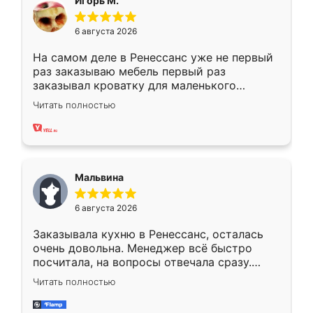
Игорь М.
6 августа 2026
На самом деле в Ренессанс уже не первый
раз заказываю мебель первый раз
заказывал кроватку для маленького
ребёнка при его рождении ,во второй раз
Читать полностью
заказал шкаф-купе. По качеству очень
хорошее сборка достаточно быстрая,
также адекватные цены. До этого
сравнивал с разными конкурентами в этом
сегменте ,выбор у конкурентов куда
Мальвина
меньше, здесь же он более разнообразный.
Мне нравится ,если что-то потребуется из
6 августа 2026
мебели буду заказывать только здесь.
Заказывала кухню в Ренессанс, осталась
очень довольна. Менеджер всё быстро
посчитала, на вопросы отвечала сразу.
Замерщик приехал в субботу, подошёл к
Читать полностью
делу со всей ответственностью. Собрали
за день, ребята работали аккуратно, даже