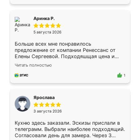
пыли почти не было. Качество отличное,
ящики ходят плавно, ничего не скрипит.
Всё подошло как влитое.
Аринка Р.
5 августа 2026
Больше всех мне понравилось
предложение от компании Ренессанс от
Елены Сергеевой. Подходяшщая цена и
короткие сроки изготовления. Приехавший
Читать полностью
для замера сотрудник Владислав
предложил по моему эскизу самый
1
подходящий вариант шкафа. Немного его
видоизменил, получилось даже лучше, чем
я хотела.
Ярослава
3 августа 2026
Кухню здесь заказали. Эскизы прислали в
телеграмм. Выбрали наиболее подходящий.
Согласовали день для замера. Через 3