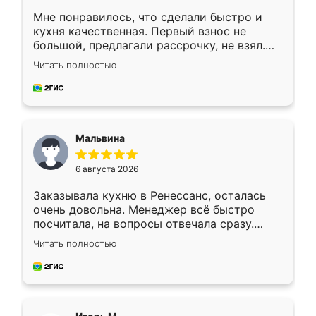
Мне понравилось, что сделали быстро и
кухня качественная. Первый взнос не
большой, предлагали рассрочку, не взял.
Ждал меньше месяца, сборщик с прямыми
Читать полностью
руками. По цене вышло адекватно.
Рекомендую!
Мальвина
6 августа 2026
Заказывала кухню в Ренессанс, осталась
очень довольна. Менеджер всё быстро
посчитала, на вопросы отвечала сразу.
Замерщик приехал в субботу, подошёл к
Читать полностью
делу со всей ответственностью. Собрали
за день, ребята работали аккуратно, даже
пыли почти не было. Качество отличное,
ящики ходят плавно, ничего не скрипит.
Всё подошло как влитое.