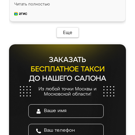
недели кухня была уже готова. Остались
Читать полностью
довольны работой. Спасибо Ренессанс
мебель за качественную работу!
Еще
ЗАКАЗАТЬ
БЕСПЛАТНОЕ ТАКСИ
ДО НАШЕГО САЛОНА
Из любой точки Москвы и
Московской области!