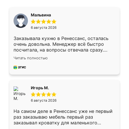
Мальвина
6 августа 2026
Заказывала кухню в Ренессанс, осталась
очень довольна. Менеджер всё быстро
посчитала, на вопросы отвечала сразу.
Замерщик приехал в субботу, подошёл к
Читать полностью
делу со всей ответственностью. Собрали
за день, ребята работали аккуратно, даже
пыли почти не было. Качество отличное,
ящики ходят плавно, ничего не скрипит.
Всё подошло как влитое.
Игорь М.
6 августа 2026
На самом деле в Ренессанс уже не первый
раз заказываю мебель первый раз
заказывал кроватку для маленького
ребёнка при его рождении ,во второй раз