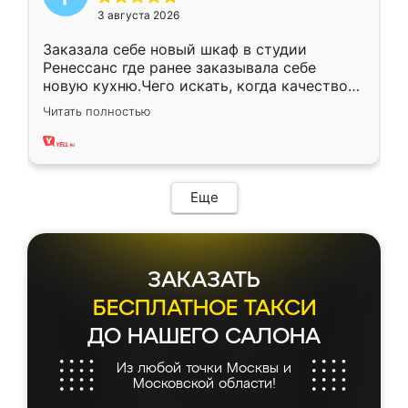
3 августа 2026
Заказала себе новый шкаф в студии
Ренессанс где ранее заказывала себе
новую кухню.Чего искать, когда качеством
вполне довольна. Служит кухня уже почти
Читать полностью
два года, нареканий нет.
Еще
ЗАКАЗАТЬ
БЕСПЛАТНОЕ ТАКСИ
ДО НАШЕГО САЛОНА
Из любой точки Москвы и
Московской области!