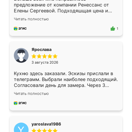
предложение от компании Ренессанс от
Елены Сергеевой. Подходяшщая цена и
короткие сроки изготовления. Приехавший
Читать полностью
для замера сотрудник Владислав
предложил по моему эскизу самый
1
подходящий вариант шкафа. Немного его
видоизменил, получилось даже лучше, чем
я хотела.
Ярослава
3 августа 2026
Кухню здесь заказали. Эскизы прислали в
телеграмм. Выбрали наиболее подходящий.
Согласовали день для замера. Через 3
недели кухня была уже готова. Остались
Читать полностью
довольны работой. Спасибо Ренессанс
мебель за качественную работу!
yaroslava1986