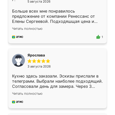
5 августа 2026
Больше всех мне понравилось
предложение от компании Ренессанс от
Елены Сергеевой. Подходяшщая цена и
короткие сроки изготовления. Приехавший
Читать полностью
для замера сотрудник Владислав
предложил по моему эскизу самый
1
подходящий вариант шкафа. Немного его
видоизменил, получилось даже лучше, чем
я хотела.
Ярослава
3 августа 2026
Кухню здесь заказали. Эскизы прислали в
телеграмм. Выбрали наиболее подходящий.
Согласовали день для замера. Через 3
недели кухня была уже готова. Остались
Читать полностью
довольны работой. Спасибо Ренессанс
мебель за качественную работу!