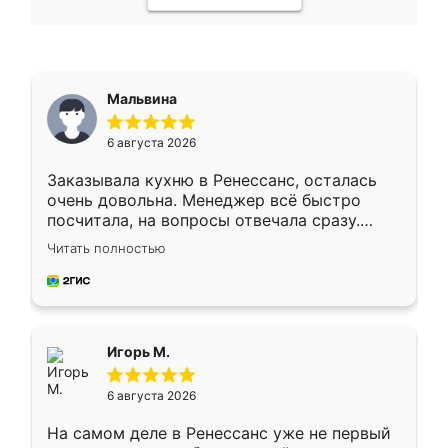
Мальвина
6 августа 2026
Заказывала кухню в Ренессанс, осталась
очень довольна. Менеджер всё быстро
посчитала, на вопросы отвечала сразу.
Замерщик приехал в субботу, подошёл к
Читать полностью
делу со всей ответственностью. Собрали
за день, ребята работали аккуратно, даже
пыли почти не было. Качество отличное,
ящики ходят плавно, ничего не скрипит.
Всё подошло как влитое.
Игорь М.
6 августа 2026
На самом деле в Ренессанс уже не первый