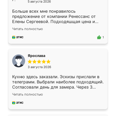
5 августа 2026
Больше всех мне понравилось
предложение от компании Ренессанс от
Елены Сергеевой. Подходяшщая цена и
короткие сроки изготовления. Приехавший
Читать полностью
для замера сотрудник Владислав
предложил по моему эскизу самый
1
подходящий вариант шкафа. Немного его
видоизменил, получилось даже лучше, чем
я хотела.
Ярослава
3 августа 2026
Кухню здесь заказали. Эскизы прислали в
телеграмм. Выбрали наиболее подходящий.
Согласовали день для замера. Через 3
недели кухня была уже готова. Остались
Читать полностью
довольны работой. Спасибо Ренессанс
мебель за качественную работу!