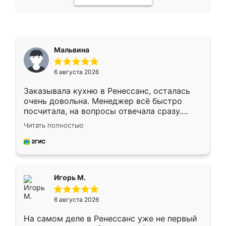
Мальвина
6 августа 2026
Заказывала кухню в Ренессанс, осталась
очень довольна. Менеджер всё быстро
посчитала, на вопросы отвечала сразу.
Замерщик приехал в субботу, подошёл к
Читать полностью
делу со всей ответственностью. Собрали
за день, ребята работали аккуратно, даже
пыли почти не было. Качество отличное,
ящики ходят плавно, ничего не скрипит.
Всё подошло как влитое.
Игорь М.
6 августа 2026
На самом деле в Ренессанс уже не первый