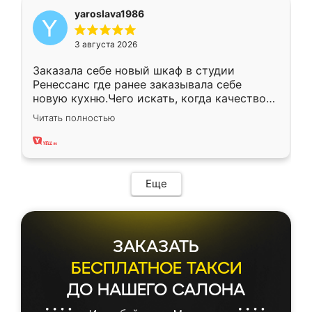
yaroslava1986
3 августа 2026
Заказала себе новый шкаф в студии
Ренессанс где ранее заказывала себе
новую кухню.Чего искать, когда качеством
вполне довольна. Служит кухня уже почти
Читать полностью
два года, нареканий нет.
Еще
ЗАКАЗАТЬ
БЕСПЛАТНОЕ ТАКСИ
ДО НАШЕГО САЛОНА