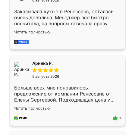
6 августа 2026
мебели буду заказывать только здесь.
Заказывала кухню в Ренессанс, осталась
очень довольна. Менеджер всё быстро
посчитала, на вопросы отвечала сразу.
Замерщик приехал в субботу, подошёл к
Читать полностью
делу со всей ответственностью. Собрали
за день, ребята работали аккуратно, даже
пыли почти не было. Качество отличное,
ящики ходят плавно, ничего не скрипит.
Всё подошло как влитое.
Аринка Р.
5 августа 2026
Больше всех мне понравилось
предложение от компании Ренессанс от
Елены Сергеевой. Подходяшщая цена и
короткие сроки изготовления. Приехавший
Читать полностью
для замера сотрудник Владислав
предложил по моему эскизу самый
1
подходящий вариант шкафа. Немного его
видоизменил, получилось даже лучше, чем