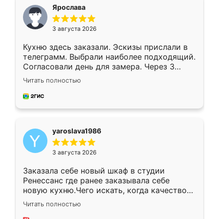
я хотела.
Ярослава
3 августа 2026
Кухню здесь заказали. Эскизы прислали в
телеграмм. Выбрали наиболее подходящий.
Согласовали день для замера. Через 3
недели кухня была уже готова. Остались
Читать полностью
довольны работой. Спасибо Ренессанс
мебель за качественную работу!
yaroslava1986
3 августа 2026
Заказала себе новый шкаф в студии
Ренессанс где ранее заказывала себе
новую кухню.Чего искать, когда качеством
вполне довольна. Служит кухня уже почти
Читать полностью
два года, нареканий нет.