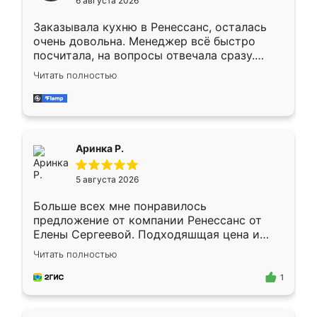
6 августа 2026
мебели буду заказывать только здесь.
Заказывала кухню в Ренессанс, осталась
очень довольна. Менеджер всё быстро
посчитала, на вопросы отвечала сразу.
Замерщик приехал в субботу, подошёл к
Читать полностью
делу со всей ответственностью. Собрали
за день, ребята работали аккуратно, даже
пыли почти не было. Качество отличное,
ящики ходят плавно, ничего не скрипит.
Всё подошло как влитое.
Аринка Р.
5 августа 2026
Больше всех мне понравилось
предложение от компании Ренессанс от
Елены Сергеевой. Подходяшщая цена и
короткие сроки изготовления. Приехавший
Читать полностью
для замера сотрудник Владислав
предложил по моему эскизу самый
1
подходящий вариант шкафа. Немного его
видоизменил, получилось даже лучше, чем