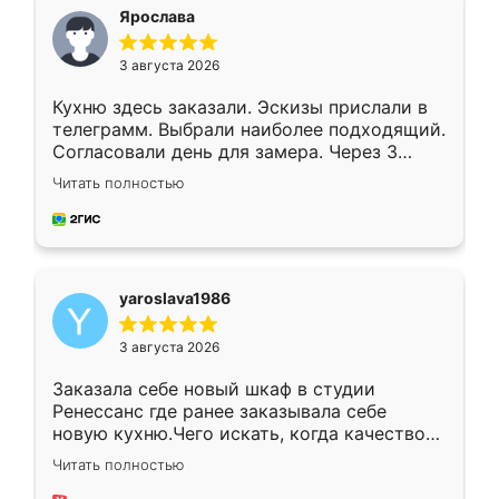
я хотела.
Ярослава
3 августа 2026
Кухню здесь заказали. Эскизы прислали в
телеграмм. Выбрали наиболее подходящий.
Согласовали день для замера. Через 3
недели кухня была уже готова. Остались
Читать полностью
довольны работой. Спасибо Ренессанс
мебель за качественную работу!
yaroslava1986
3 августа 2026
Заказала себе новый шкаф в студии
Ренессанс где ранее заказывала себе
новую кухню.Чего искать, когда качеством
вполне довольна. Служит кухня уже почти
Читать полностью
два года, нареканий нет.