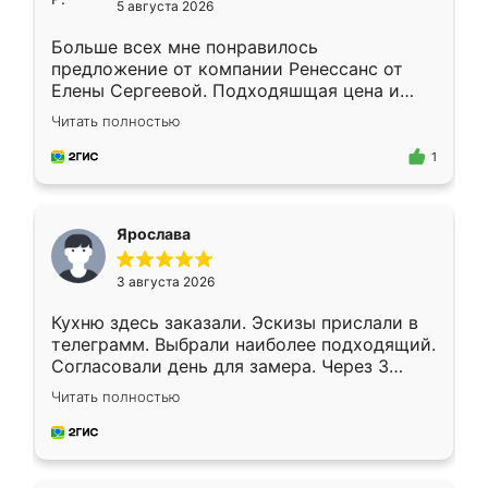
5 августа 2026
Больше всех мне понравилось
предложение от компании Ренессанс от
Елены Сергеевой. Подходяшщая цена и
короткие сроки изготовления. Приехавший
Читать полностью
для замера сотрудник Владислав
предложил по моему эскизу самый
1
подходящий вариант шкафа. Немного его
видоизменил, получилось даже лучше, чем
я хотела.
Ярослава
3 августа 2026
Кухню здесь заказали. Эскизы прислали в
телеграмм. Выбрали наиболее подходящий.
Согласовали день для замера. Через 3
недели кухня была уже готова. Остались
Читать полностью
довольны работой. Спасибо Ренессанс
мебель за качественную работу!