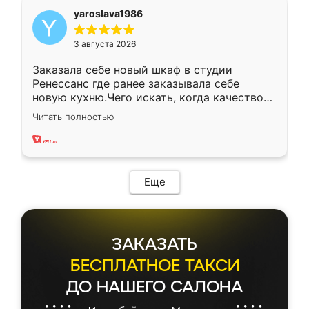
yaroslava1986
3 августа 2026
Заказала себе новый шкаф в студии
Ренессанс где ранее заказывала себе
новую кухню.Чего искать, когда качеством
вполне довольна. Служит кухня уже почти
Читать полностью
два года, нареканий нет.
Еще
ЗАКАЗАТЬ
БЕСПЛАТНОЕ ТАКСИ
ДО НАШЕГО САЛОНА