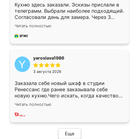
Кухню здесь заказали. Эскизы прислали в
телеграмм. Выбрали наиболее подходящий.
Согласовали день для замера. Через 3
недели кухня была уже готова. Остались
Читать полностью
довольны работой. Спасибо Ренессанс
мебель за качественную работу!
yaroslava1986
3 августа 2026
Заказала себе новый шкаф в студии
Ренессанс где ранее заказывала себе
новую кухню.Чего искать, когда качеством
вполне довольна. Служит кухня уже почти
Читать полностью
два года, нареканий нет.
Еще