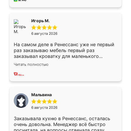
пыли почти не было. Качество отличное,
ящики ходят плавно, ничего не скрипит.
Всё подошло как влитое.
Игорь М.
6 августа 2026
На самом деле в Ренессанс уже не первый
раз заказываю мебель первый раз
заказывал кроватку для маленького
ребёнка при его рождении ,во второй раз
Читать полностью
заказал шкаф-купе. По качеству очень
хорошее сборка достаточно быстрая,
также адекватные цены. До этого
сравнивал с разными конкурентами в этом
сегменте ,выбор у конкурентов куда
Мальвина
меньше, здесь же он более разнообразный.
Мне нравится ,если что-то потребуется из
6 августа 2026
мебели буду заказывать только здесь.
Заказывала кухню в Ренессанс, осталась
очень довольна. Менеджер всё быстро
посчитала, на вопросы отвечала сразу.