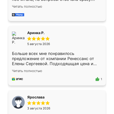
Замерщик приехал в субботу, подошёл к
Читать полностью
делу со всей ответственностью. Собрали
за день, ребята работали аккуратно, даже
пыли почти не было. Качество отличное,
ящики ходят плавно, ничего не скрипит.
Всё подошло как влитое.
Аринка Р.
5 августа 2026
Больше всех мне понравилось
предложение от компании Ренессанс от
Елены Сергеевой. Подходяшщая цена и
короткие сроки изготовления. Приехавший
Читать полностью
для замера сотрудник Владислав
предложил по моему эскизу самый
1
подходящий вариант шкафа. Немного его
видоизменил, получилось даже лучше, чем
я хотела.
Ярослава
3 августа 2026