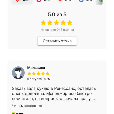
5.0
из 5
На основе
945
оценок
Оставить отзыв
Мальвина
6 августа 2026
Заказывала кухню в Ренессанс, осталась
очень довольна. Менеджер всё быстро
посчитала, на вопросы отвечала сразу.
Замерщик приехал в субботу, подошёл к
Читать полностью
делу со всей ответственностью. Собрали
за день, ребята работали аккуратно, даже