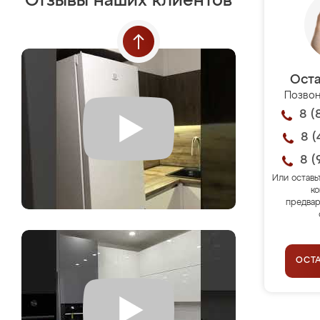
Отзывы наших клиентов
Оста
Позвон
8 (
8 (
8 (
Или оставь
ко
предвар
ОСТ