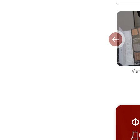
Мат
Ф
Д