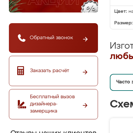
Цвет:
н
Размер:
Обратный звонок
Изго
любы
Заказать расчёт
Часто 
Бесплатный вызов
Схе
дизайнера-
замерщика