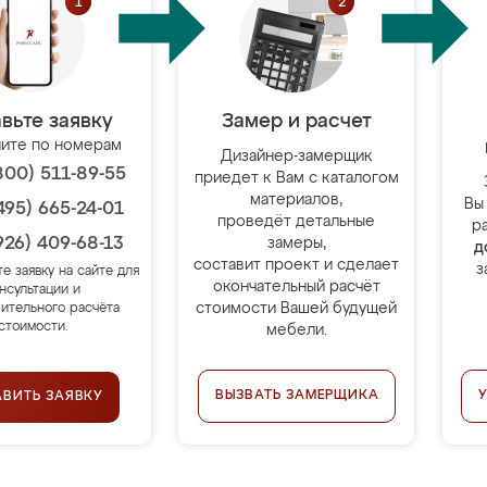
вьте заявку
Замер и расчет
ите по номерам
Дизайнер-замерщик
800) 511-89-55
приедет к Вам с каталогом
материалов,
Вы
495) 665-24-01
проведёт детальные
р
926) 409-68-13
замеры,
д
составит проект и сделает
з
те заявку на сайте для
окончательный расчёт
нсультации и
стоимости Вашей будущей
ительного расчёта
стоимости.
мебели.
ВЫЗВАТЬ ЗАМЕРЩИКА
АВИТЬ ЗАЯВКУ