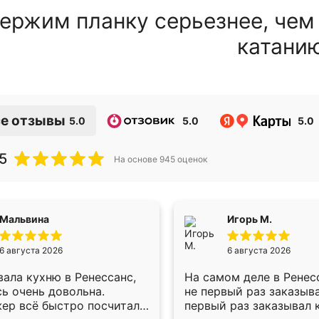
ержим планку серьезнее, чем
катани
е отзывы
5.0
5.0
5.0
5
На основе
945
оценок
Мальвина
Игорь М.
6 августа 2026
6 августа 2026
ала кухню в Ренессанс,
На самом деле в Ренес
ь очень довольна.
не первый раз заказыв
ер всё быстро посчитала,
первый раз заказывал 