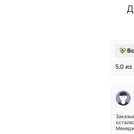
Д
Вс
5.0
из 
Заказыв
осталас
Менедж