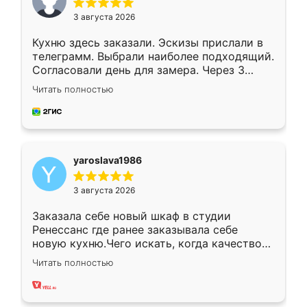
3 августа 2026
Кухню здесь заказали. Эскизы прислали в
телеграмм. Выбрали наиболее подходящий.
Согласовали день для замера. Через 3
недели кухня была уже готова. Остались
Читать полностью
довольны работой. Спасибо Ренессанс
мебель за качественную работу!
yaroslava1986
3 августа 2026
Заказала себе новый шкаф в студии
Ренессанс где ранее заказывала себе
новую кухню.Чего искать, когда качеством
вполне довольна. Служит кухня уже почти
Читать полностью
два года, нареканий нет.