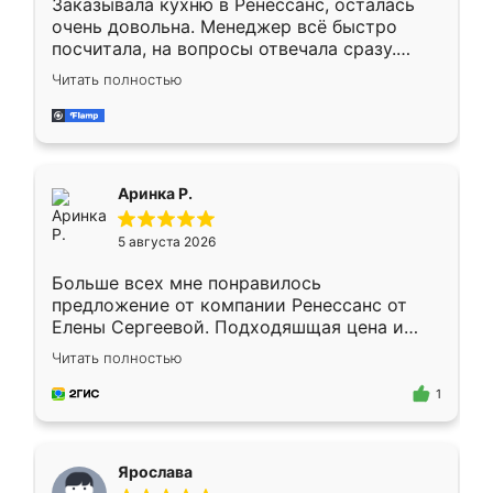
Заказывала кухню в Ренессанс, осталась
очень довольна. Менеджер всё быстро
посчитала, на вопросы отвечала сразу.
Замерщик приехал в субботу, подошёл к
Читать полностью
делу со всей ответственностью. Собрали
за день, ребята работали аккуратно, даже
пыли почти не было. Качество отличное,
ящики ходят плавно, ничего не скрипит.
Всё подошло как влитое.
Аринка Р.
5 августа 2026
Больше всех мне понравилось
предложение от компании Ренессанс от
Елены Сергеевой. Подходяшщая цена и
короткие сроки изготовления. Приехавший
Читать полностью
для замера сотрудник Владислав
предложил по моему эскизу самый
1
подходящий вариант шкафа. Немного его
видоизменил, получилось даже лучше, чем
я хотела.
Ярослава