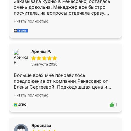
Заказывала кухню в Ренессанс, осталась
очень довольна. Менеджер всё быстро
посчитала, на вопросы отвечала сразу.
Замерщик приехал в субботу, подошёл к
Читать полностью
делу со всей ответственностью. Собрали
за день, ребята работали аккуратно, даже
пыли почти не было. Качество отличное,
ящики ходят плавно, ничего не скрипит.
Всё подошло как влитое.
Аринка Р.
5 августа 2026
Больше всех мне понравилось
предложение от компании Ренессанс от
Елены Сергеевой. Подходяшщая цена и
короткие сроки изготовления. Приехавший
Читать полностью
для замера сотрудник Владислав
предложил по моему эскизу самый
1
подходящий вариант шкафа. Немного его
видоизменил, получилось даже лучше, чем
я хотела.
Ярослава