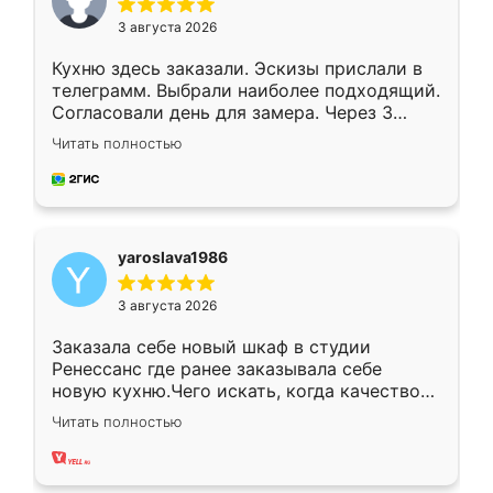
3 августа 2026
Кухню здесь заказали. Эскизы прислали в
телеграмм. Выбрали наиболее подходящий.
Согласовали день для замера. Через 3
недели кухня была уже готова. Остались
Читать полностью
довольны работой. Спасибо Ренессанс
мебель за качественную работу!
yaroslava1986
3 августа 2026
Заказала себе новый шкаф в студии
Ренессанс где ранее заказывала себе
новую кухню.Чего искать, когда качеством
вполне довольна. Служит кухня уже почти
Читать полностью
два года, нареканий нет.