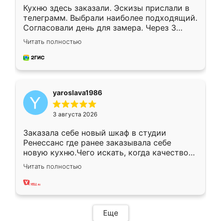
Кухню здесь заказали. Эскизы прислали в
телеграмм. Выбрали наиболее подходящий.
Согласовали день для замера. Через 3
недели кухня была уже готова. Остались
Читать полностью
довольны работой. Спасибо Ренессанс
мебель за качественную работу!
yaroslava1986
3 августа 2026
Заказала себе новый шкаф в студии
Ренессанс где ранее заказывала себе
новую кухню.Чего искать, когда качеством
вполне довольна. Служит кухня уже почти
Читать полностью
два года, нареканий нет.
Еще