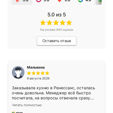
5.0
из 5
На основе
945
оценок
Оставить отзыв
Мальвина
6 августа 2026
Заказывала кухню в Ренессанс, осталась
очень довольна. Менеджер всё быстро
посчитала, на вопросы отвечала сразу.
Замерщик приехал в субботу, подошёл к
Читать полностью
делу со всей ответственностью. Собрали