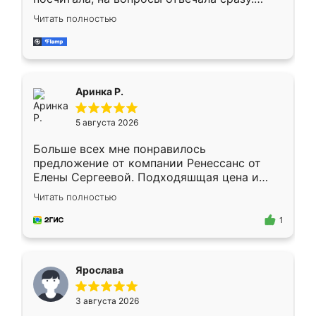
Замерщик приехал в субботу, подошёл к
Читать полностью
делу со всей ответственностью. Собрали
за день, ребята работали аккуратно, даже
пыли почти не было. Качество отличное,
ящики ходят плавно, ничего не скрипит.
Всё подошло как влитое.
Аринка Р.
5 августа 2026
Больше всех мне понравилось
предложение от компании Ренессанс от
Елены Сергеевой. Подходяшщая цена и
короткие сроки изготовления. Приехавший
Читать полностью
для замера сотрудник Владислав
предложил по моему эскизу самый
1
подходящий вариант шкафа. Немного его
видоизменил, получилось даже лучше, чем
я хотела.
Ярослава
3 августа 2026