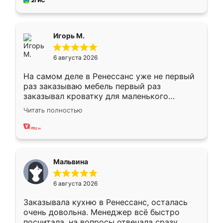
за день, ребята работали аккуратно, даже
пыли почти не было. Качество отличное,
ящики ходят плавно, ничего не скрипит.
Всё подошло как влитое.
Игорь М.
6 августа 2026
На самом деле в Ренессанс уже не первый
раз заказываю мебель первый раз
заказывал кроватку для маленького
ребёнка при его рождении ,во второй раз
Читать полностью
заказал шкаф-купе. По качеству очень
хорошее сборка достаточно быстрая,
также адекватные цены. До этого
сравнивал с разными конкурентами в этом
сегменте ,выбор у конкурентов куда
Мальвина
меньше, здесь же он более разнообразный.
Мне нравится ,если что-то потребуется из
6 августа 2026
мебели буду заказывать только здесь.
Заказывала кухню в Ренессанс, осталась
очень довольна. Менеджер всё быстро
посчитала, на вопросы отвечала сразу.