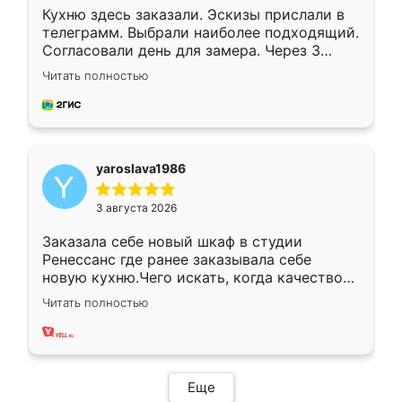
Кухню здесь заказали. Эскизы прислали в
телеграмм. Выбрали наиболее подходящий.
Согласовали день для замера. Через 3
недели кухня была уже готова. Остались
Читать полностью
довольны работой. Спасибо Ренессанс
мебель за качественную работу!
yaroslava1986
3 августа 2026
Заказала себе новый шкаф в студии
Ренессанс где ранее заказывала себе
новую кухню.Чего искать, когда качеством
вполне довольна. Служит кухня уже почти
Читать полностью
два года, нареканий нет.
Еще