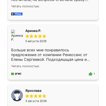
Замерщик приехал в субботу, подошёл к
Читать полностью
делу со всей ответственностью. Собрали
за день, ребята работали аккуратно, даже
пыли почти не было. Качество отличное,
ящики ходят плавно, ничего не скрипит.
Всё подошло как влитое.
Аринка Р.
5 августа 2026
Больше всех мне понравилось
предложение от компании Ренессанс от
Елены Сергеевой. Подходяшщая цена и
короткие сроки изготовления. Приехавший
Читать полностью
для замера сотрудник Владислав
предложил по моему эскизу самый
1
подходящий вариант шкафа. Немного его
видоизменил, получилось даже лучше, чем
я хотела.
Ярослава
3 августа 2026