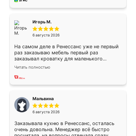
за день, ребята работали аккуратно, даже
пыли почти не было. Качество отличное,
ящики ходят плавно, ничего не скрипит.
Всё подошло как влитое.
Игорь М.
6 августа 2026
На самом деле в Ренессанс уже не первый
раз заказываю мебель первый раз
заказывал кроватку для маленького
ребёнка при его рождении ,во второй раз
Читать полностью
заказал шкаф-купе. По качеству очень
хорошее сборка достаточно быстрая,
также адекватные цены. До этого
сравнивал с разными конкурентами в этом
сегменте ,выбор у конкурентов куда
Мальвина
меньше, здесь же он более разнообразный.
Мне нравится ,если что-то потребуется из
6 августа 2026
мебели буду заказывать только здесь.
Заказывала кухню в Ренессанс, осталась
очень довольна. Менеджер всё быстро
посчитала, на вопросы отвечала сразу.