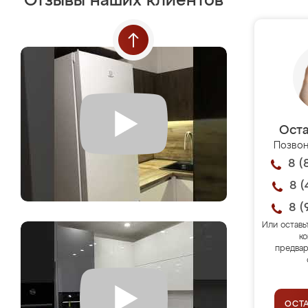
Отзывы наших клиентов
Оста
Позвон
8 (
8 (
8 (
Или оставь
ко
предвар
ОСТ