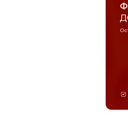
Ф
Д
Ост