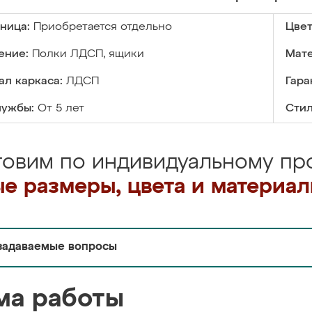
ница:
Приобретается отдельно
Цвет
ение:
Полки ЛДСП, ящики
Мате
л каркаса:
ЛДСП
Гара
лужбы:
От 5 лет
Стил
товим по индивидуальному про
е размеры, цвета и материа
задаваемые вопросы
ма работы