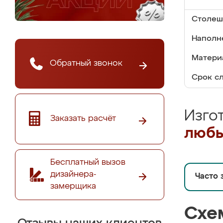
Столеш
Наполн
Материа
Обратный звонок
Срок с
Изго
Заказать расчёт
любы
Бесплатный вызов
дизайнера-
Часто 
замерщика
Схе