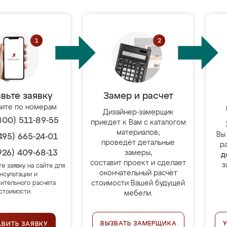
вьте заявку
Замер и расчет
ите по номерам
Дизайнер-замерщик
800) 511-89-55
приедет к Вам с каталогом
материалов,
Вы
495) 665-24-01
проведёт детальные
р
926) 409-68-13
замеры,
д
составит проект и сделает
з
те заявку на сайте для
окончательный расчёт
нсультации и
стоимости Вашей будущей
ительного расчёта
стоимости.
мебели.
ВЫЗВАТЬ ЗАМЕРЩИКА
АВИТЬ ЗАЯВКУ