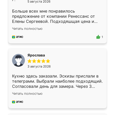
5 августа 2026
Больше всех мне понравилось
предложение от компании Ренессанс от
Елены Сергеевой. Подходяшщая цена и
короткие сроки изготовления. Приехавший
Читать полностью
для замера сотрудник Владислав
предложил по моему эскизу самый
1
подходящий вариант шкафа. Немного его
видоизменил, получилось даже лучше, чем
я хотела.
Ярослава
3 августа 2026
Кухню здесь заказали. Эскизы прислали в
телеграмм. Выбрали наиболее подходящий.
Согласовали день для замера. Через 3
недели кухня была уже готова. Остались
Читать полностью
довольны работой. Спасибо Ренессанс
мебель за качественную работу!