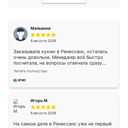
Мальвина
6 августа 2026
Заказывала кухню в Ренессанс, осталась
очень довольна. Менеджер всё быстро
посчитала, на вопросы отвечала сразу.
Замерщик приехал в субботу, подошёл к
Читать полностью
делу со всей ответственностью. Собрали
за день, ребята работали аккуратно, даже
пыли почти не было. Качество отличное,
ящики ходят плавно, ничего не скрипит.
Всё подошло как влитое.
Игорь М.
6 августа 2026
На самом деле в Ренессанс уже не первый