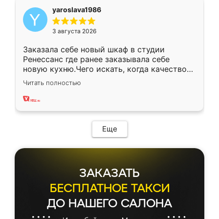
yaroslava1986
3 августа 2026
Заказала себе новый шкаф в студии
Ренессанс где ранее заказывала себе
новую кухню.Чего искать, когда качеством
вполне довольна. Служит кухня уже почти
Читать полностью
два года, нареканий нет.
Еще
ЗАКАЗАТЬ
БЕСПЛАТНОЕ ТАКСИ
ДО НАШЕГО САЛОНА