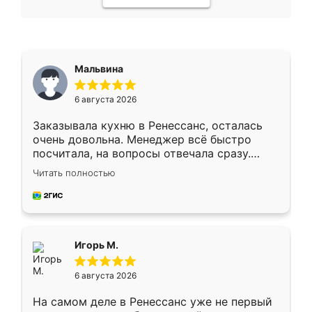
Мальвина
6 августа 2026
Заказывала кухню в Ренессанс, осталась
очень довольна. Менеджер всё быстро
посчитала, на вопросы отвечала сразу.
Замерщик приехал в субботу, подошёл к
Читать полностью
делу со всей ответственностью. Собрали
за день, ребята работали аккуратно, даже
пыли почти не было. Качество отличное,
ящики ходят плавно, ничего не скрипит.
Всё подошло как влитое.
Игорь М.
6 августа 2026
На самом деле в Ренессанс уже не первый