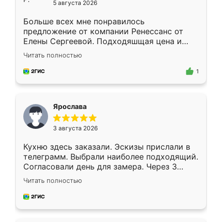
5 августа 2026
Больше всех мне понравилось
предложение от компании Ренессанс от
Елены Сергеевой. Подходяшщая цена и
короткие сроки изготовления. Приехавший
Читать полностью
для замера сотрудник Владислав
предложил по моему эскизу самый
1
подходящий вариант шкафа. Немного его
видоизменил, получилось даже лучше, чем
я хотела.
Ярослава
3 августа 2026
Кухню здесь заказали. Эскизы прислали в
телеграмм. Выбрали наиболее подходящий.
Согласовали день для замера. Через 3
недели кухня была уже готова. Остались
Читать полностью
довольны работой. Спасибо Ренессанс
мебель за качественную работу!