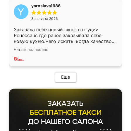
yaroslava1986
3 августа 2026
Заказала себе новый шкаф в студии
Ренессанс где ранее заказывала себе
новую кухню.Чего искать, когда качеством
вполне довольна. Служит кухня уже почти
Читать полностью
два года, нареканий нет.
Еще
ЗАКАЗАТЬ
БЕСПЛАТНОЕ ТАКСИ
ДО НАШЕГО САЛОНА