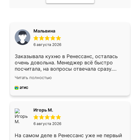
Мальвина
6 августа 2026
Заказывала кухню в Ренессанс, осталась
очень довольна. Менеджер всё быстро
посчитала, на вопросы отвечала сразу.
Замерщик приехал в субботу, подошёл к
Читать полностью
делу со всей ответственностью. Собрали
за день, ребята работали аккуратно, даже
пыли почти не было. Качество отличное,
ящики ходят плавно, ничего не скрипит.
Всё подошло как влитое.
Игорь М.
6 августа 2026
На самом деле в Ренессанс уже не первый