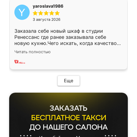
yaroslava1986
3 августа 2026
Заказала себе новый шкаф в студии
Ренессанс где ранее заказывала себе
новую кухню.Чего искать, когда качеством
вполне довольна. Служит кухня уже почти
Читать полностью
два года, нареканий нет.
Еще
ЗАКАЗАТЬ
БЕСПЛАТНОЕ ТАКСИ
ДО НАШЕГО САЛОНА