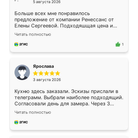
5 августа 2026
Больше всех мне понравилось
предложение от компании Ренессанс от
Елены Сергеевой. Подходяшщая цена и
короткие сроки изготовления. Приехавший
Читать полностью
для замера сотрудник Владислав
предложил по моему эскизу самый
1
подходящий вариант шкафа. Немного его
видоизменил, получилось даже лучше, чем
я хотела.
Ярослава
3 августа 2026
Кухню здесь заказали. Эскизы прислали в
телеграмм. Выбрали наиболее подходящий.
Согласовали день для замера. Через 3
недели кухня была уже готова. Остались
Читать полностью
довольны работой. Спасибо Ренессанс
мебель за качественную работу!