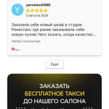
yaroslava1986
3 августа 2026
Заказала себе новый шкаф в студии
Ренессанс где ранее заказывала себе
новую кухню.Чего искать, когда качеством
вполне довольна. Служит кухня уже почти
Читать полностью
два года, нареканий нет.
Еще
ЗАКАЗАТЬ
БЕСПЛАТНОЕ ТАКСИ
ДО НАШЕГО САЛОНА