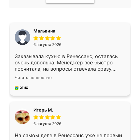
Мальвина
6 августа 2026
Заказывала кухню в Ренессанс, осталась
очень довольна. Менеджер всё быстро
посчитала, на вопросы отвечала сразу.
Замерщик приехал в субботу, подошёл к
Читать полностью
делу со всей ответственностью. Собрали
за день, ребята работали аккуратно, даже
пыли почти не было. Качество отличное,
ящики ходят плавно, ничего не скрипит.
Всё подошло как влитое.
Игорь М.
6 августа 2026
На самом деле в Ренессанс уже не первый