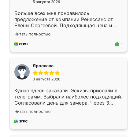
5 августа 2026
Больше всех мне понравилось
предложение от компании Ренессанс от
Елены Сергеевой. Подходяшщая цена и
короткие сроки изготовления. Приехавший
Читать полностью
для замера сотрудник Владислав
предложил по моему эскизу самый
1
подходящий вариант шкафа. Немного его
видоизменил, получилось даже лучше, чем
я хотела.
Ярослава
3 августа 2026
Кухню здесь заказали. Эскизы прислали в
телеграмм. Выбрали наиболее подходящий.
Согласовали день для замера. Через 3
недели кухня была уже готова. Остались
Читать полностью
довольны работой. Спасибо Ренессанс
мебель за качественную работу!